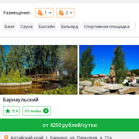
Размещение:
1
2
Баня
Сауна
Бассейн
Бильярд
Спортивная площадка
Т
Барнаульский
9,4
Отзывы
0
от 4250 рублей/сутки
Алтайский край, г. Барнаул, ул. Парковая, д. 21а