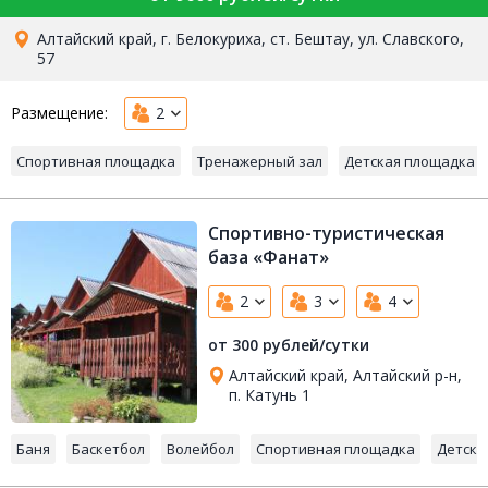
Алтайский край, г. Белокуриха, ст. Бештау, ул. Славского,
57
Размещение:
2
Спортивная площадка
Тренажерный зал
Детская площадка
Спортивно-туристическая
база «Фанат»
2
3
4
от 300 рублей/сутки
Алтайский край, Алтайский р-н,
п. Катунь 1
Баня
Баскетбол
Волейбол
Спортивная площадка
Детска