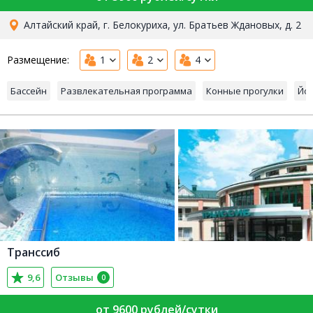
Алтайский край, г. Белокуриха, ул. Братьев Ждановых, д. 2
Размещение:
1
2
4
Бассейн
Развлекательная программа
Конные прогулки
Йо
Транссиб
9,6
Отзывы
0
от 9600 рублей/сутки