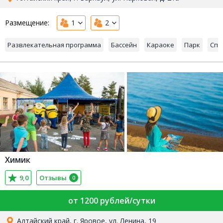
Размещение:
1
2
Развлекательная программа
Бассейн
Караоке
Парк
Спо
Химик
9,0
Отзывы
0
от 1200 рублей/сутки
Алтайский край, г. Яровое, ул. Ленина, 19