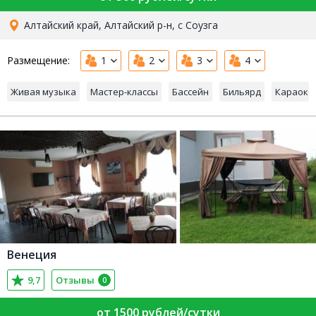
Алтайский край, Алтайский р-н, с Соузга
Размещение:
1
2
3
4
Живая музыка
Мастер-классы
Бассейн
Бильярд
Караоке
Венеция
9,7
Отзывы
0
от 1500 рублей/сутки