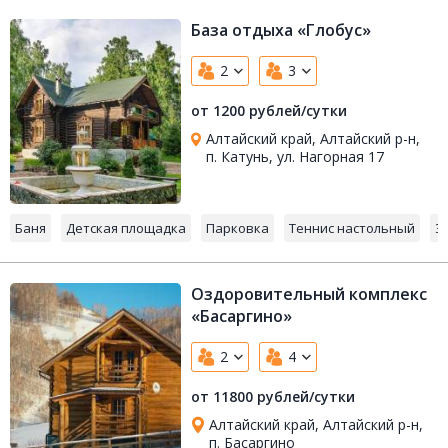
База отдыха «Глобус»
2
3
от 1200 рублей/сутки
Алтайский край, Алтайский р-н,
п. Катунь, ул. Нагорная 17
Баня
Детская площадка
Парковка
Теннис настольный
Э
Оздоровительный комплекс
«Басаргино»
2
4
от 11800 рублей/сутки
Алтайский край, Алтайский р-н,
п. Басаргино