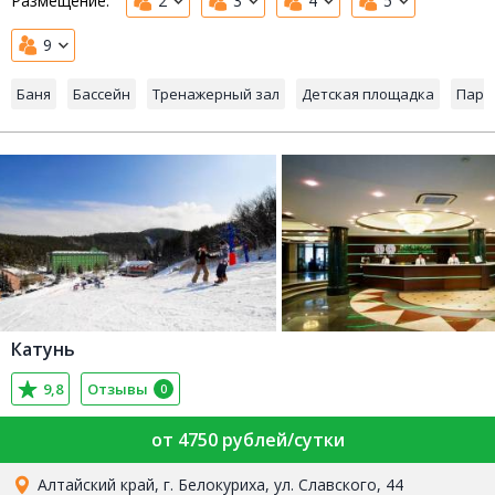
Размещение:
2
3
4
5
9
Баня
Бассейн
Тренажерный зал
Детская площадка
Парк
Катунь
9,8
Отзывы
0
от 4750 рублей/сутки
Алтайский край, г. Белокуриха, ул. Славского, 44