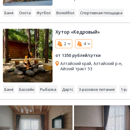
Баня
Охота
Футбол
Волейбол
Спортивная площадка
Хутор «Кедровый»
2
4
от 1350 рублей/сутки
Алтайский край, Алтайский р-н,
Айский тракт 53
Баня
Бассейн
Рыбалка
Дартс
3-разовое питание
1-ра