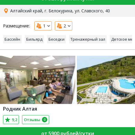
Алтайский край, г. Белокуриха, ул. Славского, 40
Размещение:
1
2
Бассейн
Бильярд
Беседки
Тренажерный зал
Детское ме
Родник Алтая
9,2
Отзывы
0
от 5900 рублей/сутки