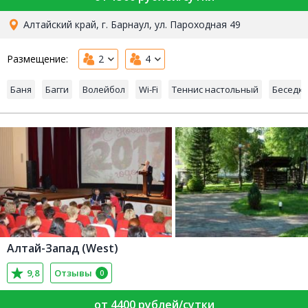
Алтайский край, г. Барнаул, ул. Пароходная 49
Размещение:
2
4
Баня
Багги
Волейбол
Wi-Fi
Теннис настольный
Беседк
Алтай-Запад (West)
9,8
Отзывы
0
от 4400 рублей/сутки