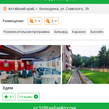
Алтайский край, г. Белокуриха, ул. Славского, 39
Размещение:
1
2
Развлекательная программа
Бильярд
Караоке
Бассейн
Эдем
9,1
Отзывы
0
от 5200 рублей/сутки