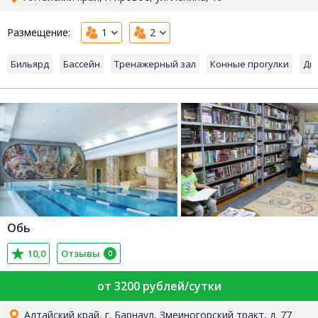
Размещение:
1
2
Бильярд
Бассейн
Тренажерный зал
Конные прогулки
Ди
Обь
10,0
Отзывы
0
от 3200 рублей/сутки
Алтайский край, г. Барнаул, Змеиногорский тракт, д. 77