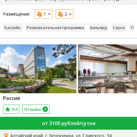
Размещение:
1
2
Бассейн
Развлекательная программа
Бильярд
Сауна
Па
Россия
9,0
Отзывы
0
от 3100 рублей/сутки
Алтайский край, г. Белокуриха, ул. Славского, 34