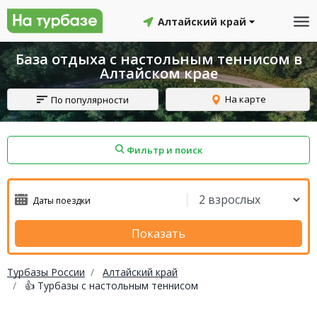
Алтайский край
База отдыха с настольным теннисом в
Алтайском крае
На карте
По популярности
Фильтр и поиск
айон
Смоленский район
Топчихинский район
Показать
Турбазы России
Алтайский край
👍 Турбазы с настольным теннисом
Красноборский район
Онежский район
йон
Северодвинск
Устьянский район