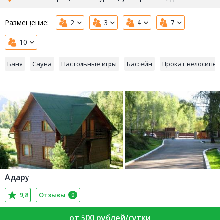
Размещение:
2
3
4
7
10
Баня
Сауна
Настольные игры
Бассейн
Прокат велосипе
Адару
9,8
Отзывы
0
от 500 рублей/сутки