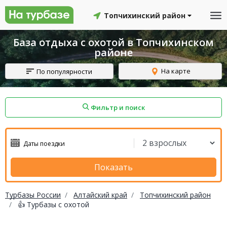
Топчихинский район
База отдыха с охотой в Топчихинском
районе
На карте
По популярности
Фильтр и поиск
айон
Смоленский район
Топчихинский район
Показать
Турбазы России
Алтайский край
Топчихинский район
👍 Турбазы с охотой
Красноборский район
Онежский район
йон
Северодвинск
Устьянский район