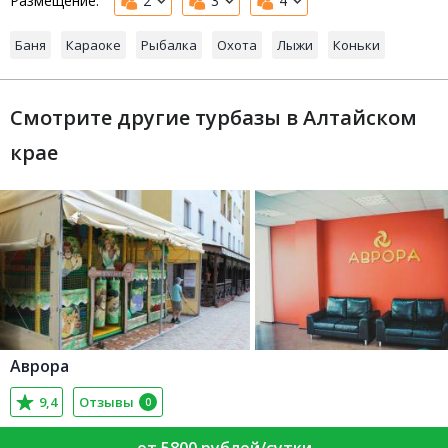
Размещение:
2
3
4
Баня
Караоке
Рыбалка
Охота
Лыжи
Коньки
Смотрите другие турбазы в Алтайском
крае
Аврора
9,4
Отзывы
0