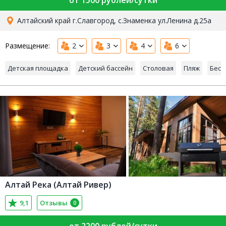
от 1500 рублей/сутки
Алтайский край г.Славгород, с.Знаменка ул.Ленина д.25а
Размещение:
2
3
4
6
Детская площадка
Детский бассейн
Столовая
Пляж
Бесе
Алтай Река (Алтай Ривер)
9,1
Отзывы
0