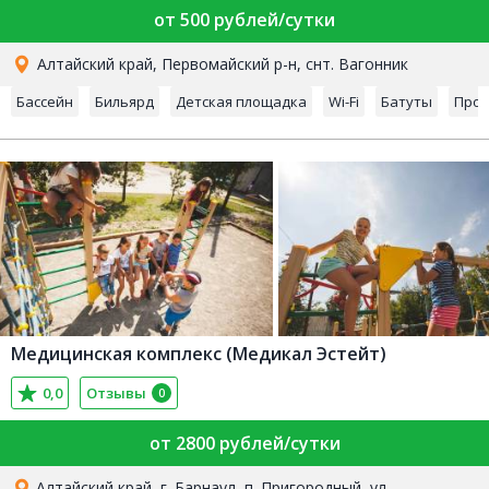
от 500 рублей/сутки
Алтайский край, Первомайский р-н, снт. Вагонник
Бассейн
Бильярд
Детская площадка
Wi-Fi
Батуты
Прок
Медицинская комплекс (Медикал Эстейт)
0,0
Отзывы
0
от 2800 рублей/сутки
Алтайский край, г. Барнаул, п. Пригородный, ул.