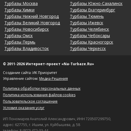
Турбазы Москва
Турбазы Южно-Сахалинск
Турбазы Химки
Турбазы Екатеринбург
Турбазы Нижний Новгород
Турбазы Тюмень
Турбазы Великий Новгород
Турбазы Ижевск
Турбазы Новосибирск
Турбазы Челябинск
Турбазы Омск
Турбазы Чебоксары
Турбазы Пермь
Турбазы Красногорск
Турбазы Владивосток
Турбазы Черкесск
© 2011-2026 Интернет-проект «Na-Turbaze.Ru»
Создание сайта: ИК Приоритет
Управление сайтом:
Медиа-Решения
Политика обработки персональных данных
Политика использования файлов cookies
Пользовательское соглашение
Условия оказания услуг
ИП Пономарев Анатолий Александрович, ИНН 720507299750,
адрес: 627755, г. Ишим, ул. Куйбышева, д. 58
телефон: 8 (922) 472-33-44