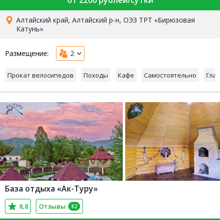
от 2200 рублей/сутки
Алтайский край, Алтайский р-н, ОЭЗ ТРТ «Бирюзовая
Катунь»
Размещение:
2
Прокат велосипедов
Походы
Кафе
Самостоятельно
Гла
База отдыха «Ак-Туру»
8,8
Отзывы
82