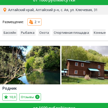
от 1000 рублей/сутки
Алтайский край, Алтайский р-н, с. Ая, ул. Ключевая, 31
Размещение:
2
Бассейн
Рыбалка
Охота
Спортивная площадка
Конные 
Родник
10,0
Отзывы
0