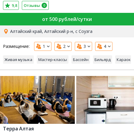
9,8
Отзывы
0
от 500 рублей/сутки
Алтайский край, Алтайский р-н, с Соузга
Размещение:
1
2
3
4
Живая музыка
Мастер-классы
Бассейн
Бильярд
Караоке
Терра Алтая