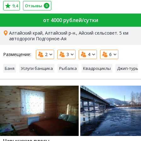
9,4
Отзывы
0
от 4000 рублей/сутки
Алтайский край, Алтайский р-н., Айский сельсовет. 5 км
автодороги Подгорное-Ая
Размещение:
2
3
4
6
Баня
Услуги банщика
Рыбалка
Квадроциклы
Джип-туры
Чарышские плесы