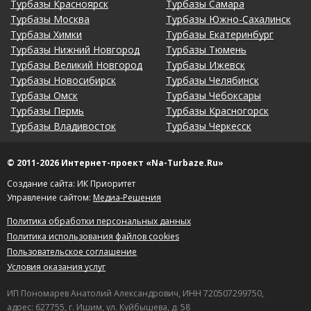
Турбазы Красноярск
Турбазы Самара
Турбазы Москва
Турбазы Южно-Сахалинск
Турбазы Химки
Турбазы Екатеринбург
Турбазы Нижний Новгород
Турбазы Тюмень
Турбазы Великий Новгород
Турбазы Ижевск
Турбазы Новосибирск
Турбазы Челябинск
Турбазы Омск
Турбазы Чебоксары
Турбазы Пермь
Турбазы Красногорск
Турбазы Владивосток
Турбазы Черкесск
© 2011-2026 Интернет-проект «Na-Turbaze.Ru»
Создание сайта: ИК Приоритет
Управление сайтом:
Медиа-Решения
Политика обработки персональных данных
Политика использования файлов cookies
Пользовательское соглашение
Условия оказания услуг
ИП Пономарев Анатолий Александрович, ИНН 720507299750,
адрес: 627755, г. Ишим, ул. Куйбышева, д. 58