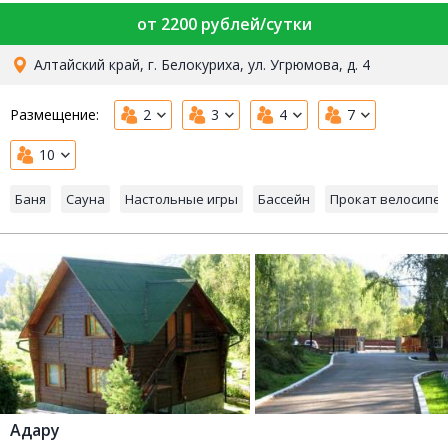
от 2200 рублей/сутки
Алтайский край, г. Белокуриха, ул. Угрюмова, д. 4
Размещение:
2
3
4
7
10
Баня
Сауна
Настольные игры
Бассейн
Прокат велосипе
Адару