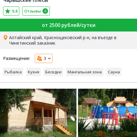
9,8
Отзывы
0
от 2500 рублей/сутки
Алтайский край, Краснощековский р-н, на въезде в
Чинетинский заказник
Размещение:
3
Рыбалка
Кухня
Беседки
Мангальная зона
Сауна