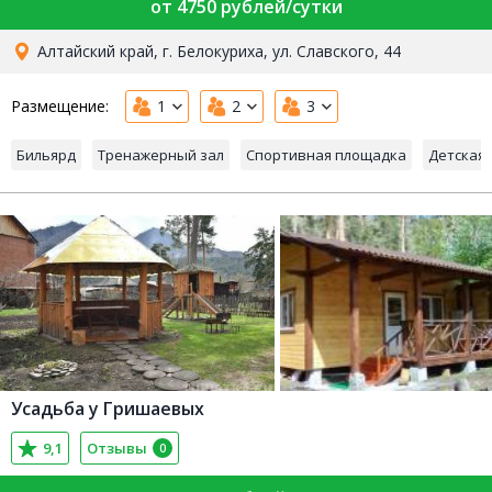
от 4750 рублей/сутки
Алтайский край, г. Белокуриха, ул. Славского, 44
Размещение:
1
2
3
Бильярд
Тренажерный зал
Спортивная площадка
Детская
Усадьба у Гришаевых
9,1
Отзывы
0