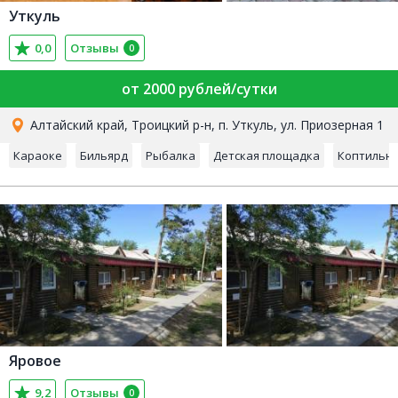
Уткуль
0,0
Отзывы
0
от 2000 рублей/сутки
Алтайский край, Троицкий р-н, п. Уткуль, ул. Приозерная 1
Караоке
Бильярд
Рыбалка
Детская площадка
Коптильн
Яровое
9,2
Отзывы
0