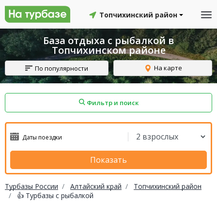
Топчихинский район
База отдыха с рыбалкой в
Топчихинском районе
На карте
По популярности
Фильтр и поиск
айон
Смоленский район
Топчихинский район
Показать
Турбазы России
Алтайский край
Топчихинский район
👍 Турбазы с рыбалкой
Красноборский район
Онежский район
йон
Северодвинск
Устьянский район