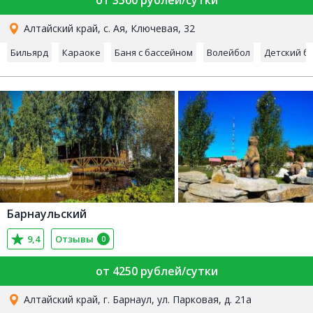
Алтайский край, с. Ая, Ключевая, 32
Бильярд
Караоке
Баня с бассейном
Волейбол
Детский б
Барнаульский
9,4
Отзывы
0
от 4250 рублей/сутки
Алтайский край, г. Барнаул, ул. Парковая, д. 21а