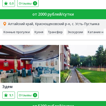
0,0
Отзывы
0
от 2000 рублей/сутки
Алтайский край, Краснощековский р-н, с. Усть-Пустынка
Конные прогулки
Кухня
Трансфер
Экскурсии
Катание на
Эдем
9,1
Отзывы
0
от 5200 рублей/сутки