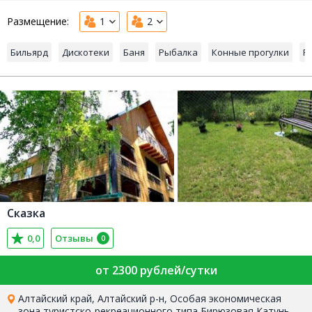
Размещение:
1
2
Бильярд
Дискотеки
Баня
Рыбалка
Конные прогулки
Р
Сказка
0,0
Отзывы
0
от 2300 рублей/сутки
Алтайский край, Алтайский р-н, Особая экономическая
зона туристско-рекреационного типа Бирюзовая Катунь