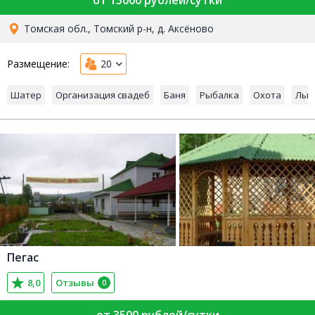
Томская обл., Томский р-н, д. Аксёново
Размещение:
20
Шатер
Организация свадеб
Баня
Рыбалка
Охота
Лыж
Пегас
8,0
Отзывы
0
от 3500 рублей/сутки