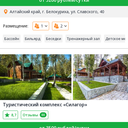
Алтайский край, г. Белокуриха, ул. Славского, 40
Размещение:
1
2
Бассейн
Бильярд
Беседки
Тренажерный зал
Детское ме
Туристический комплекс «Силагор»
8,7
Отзывы
88
от 3500 рублей/сутки