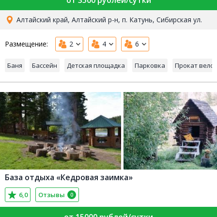
Алтайский край, Алтайский р-н, п. Катунь, Сибирская ул.
Размещение:
2
4
6
Баня
Бассейн
Детская площадка
Парковка
Прокат вело
База отдыха «Кедровая заимка»
6,0
Отзывы
0
от 15000 рублей/сутки