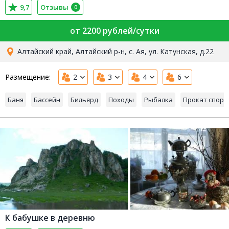
9,7
Отзывы
0
от 2200 рублей/сутки
Алтайский край, Алтайский р-н, с. Ая, ул. Катунская, д.22
Размещение:
2
3
4
6
Баня
Бассейн
Бильярд
Походы
Рыбалка
Прокат спорт
К бабушке в деревню