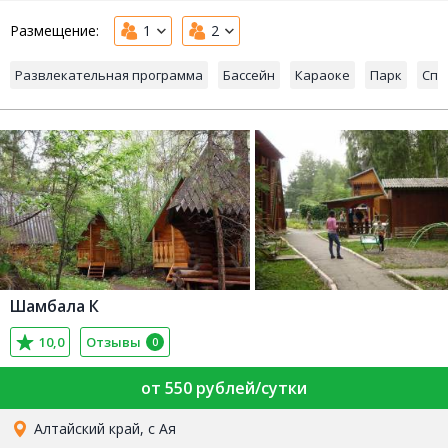
Размещение:
1
2
Развлекательная программа
Бассейн
Караоке
Парк
Спо
Шамбала К
10,0
Отзывы
0
от 550 рублей/сутки
Алтайский край, с Ая