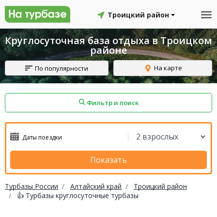
Троицкий район
Круглосуточная база отдыха в Троицком
районе
На карте
По популярности
Фильтр и поиск
айон
Смоленский район
Топчихинский район
Показать
Турбазы России
Алтайский край
Троицкий район
👍 Турбазы круглосуточные турбазы
Красноборский район
Онежский район
йон
Северодвинск
Устьянский район