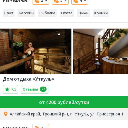
Размещение:
2
3
4
Баня
Бассейн
Рыбалка
Охота
Лыжи
Коньки
Дом отдыха «Уткуль»
7,5
Отзывы
77
от 4200 рублей/сутки
Алтайский край, Троицкий р-н, п. Уткуль, ул. Приозерная 1