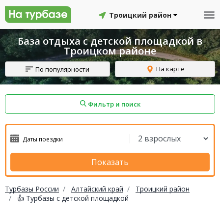
Троицкий район
База отдыха с детской площадкой в
Троицком районе
На карте
По популярности
Фильтр и поиск
айон
Смоленский район
Топчихинский район
Показать
Турбазы России
Алтайский край
Троицкий район
👍 Турбазы с детской площадкой
Красноборский район
Онежский район
йон
Северодвинск
Устьянский район