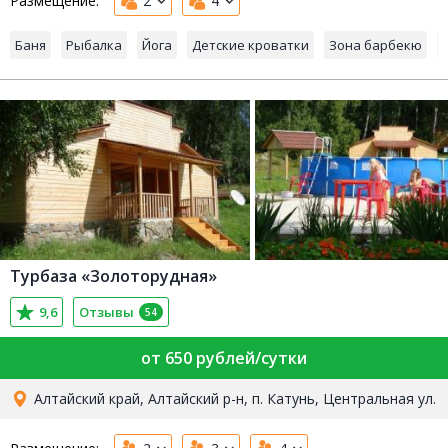
Размещение:
2
4
Баня
Рыбалка
Йога
Детские кроватки
Зона барбекю
Турбаза «Золоторудная»
9,6
Отзывы
54
от 650 рублей/сутки
Алтайский край, Алтайский р-н, п. Катунь, Центральная ул.