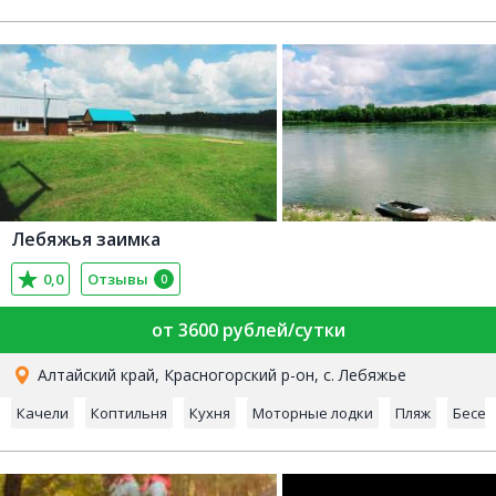
Лебяжья заимка
0,0
Отзывы
0
от 3600 рублей/сутки
Алтайский край, Красногорский р-он, с. Лебяжье
Качели
Коптильня
Кухня
Моторные лодки
Пляж
Бесед