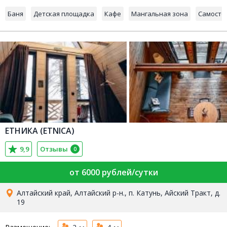
Баня
Детская площадка
Кафе
Мангальная зона
Самосто
ЕТНИКА (ETNICA)
9,9
Отзывы
0
от 6000 рублей/сутки
Алтайский край, Алтайский р-н., п. Катунь, Айский Тракт, д.
19