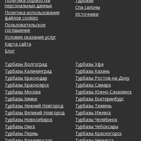
Политика обработки
Турбазы
персональных данных
Спа салоны
Политика использования
Источники
файлов cookies
Пользовательское
соглашение
Условия оказания услуг
Карта сайта
Блог
Турбазы Волгоград
Турбазы Уфа
Турбазы Калининград
Турбазы Казань
Турбазы Краснодар
Турбазы Ростов-на-Дону
Турбазы Красноярск
Турбазы Самара
Турбазы Москва
Турбазы Южно-Сахалинск
Турбазы Химки
Турбазы Екатеринбург
Турбазы Нижний Новгород
Турбазы Тюмень
Турбазы Великий Новгород
Турбазы Ижевск
Турбазы Новосибирск
Турбазы Челябинск
Турбазы Омск
Турбазы Чебоксары
Турбазы Пермь
Турбазы Красногорск
Турбазы Владивосток
Турбазы Черкесск