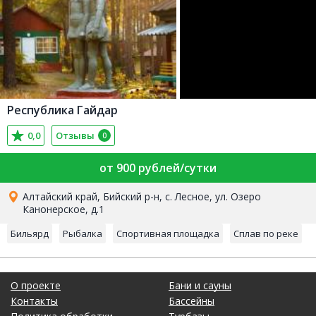
Республика Гайдар
0,0
Отзывы
0
от 900 рублей/сутки
Алтайский край, Бийский р-н, с. Лесное, ул. Озеро
Канонерское, д.1
Бильярд
Рыбалка
Спортивная площадка
Сплав по реке
О проекте
Бани и сауны
Контакты
Бассейны