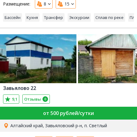
Размещение:
8
15
Бассейн
Кухня
Трансфер
Экскурсии
Сплав по реке
Пля
Завьялово 22
9,1
Отзывы
0
от 500 рублей/сутки
Алтайский край, Завьяловский р-н, п. Светлый