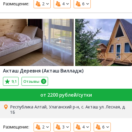
Размещение:
2
4
6
Акташ Деревня (Акташ Вилладж)
9,1
Отзывы
0
от 2200 рублей/сутки
Республика Алтай, Улаганский р-н, с. Акташ ул. Лесная, д.
1Б
Размещение:
2
3
4
6