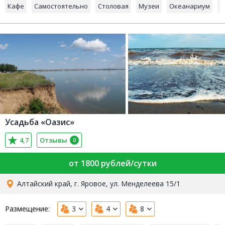
Кафе
Самостоятельно
Столовая
Музеи
Океанариум
Г
Усадьба «Оазис»
4,7
Отзывы
0
от 1800 рублей/сутки
Алтайский край, г. Яровое, ул. Менделеева 15/1
Размещение:
3
4
8