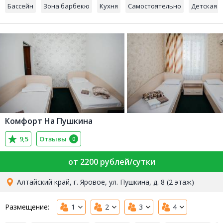
Бассейн
Зона барбекю
Кухня
Самостоятельно
Детская 
Комфорт На Пушкина
9,5
Отзывы
0
от 2200 рублей/сутки
Алтайский край, г. Яровое, ул. Пушкина, д. 8 (2 этаж)
Размещение:
1
2
3
4