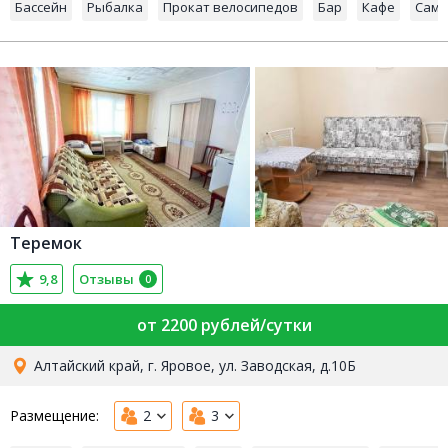
Бассейн
Рыбалка
Прокат велосипедов
Бар
Кафе
Само
Теремок
9,8
Отзывы
0
от 2200 рублей/сутки
Алтайский край, г. Яровое, ул. Заводская, д.10Б
Размещение:
2
3