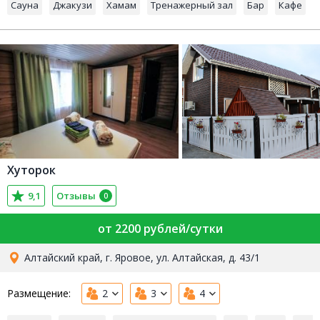
Сауна
Джакузи
Хамам
Тренажерный зал
Бар
Кафе
Хуторок
9,1
Отзывы
0
от 2200 рублей/сутки
Алтайский край, г. Яровое, ул. Алтайская, д. 43/1
Размещение:
2
3
4