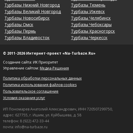
Турбазы Нижний Новгород
Турбазы Тюмень
Турбазы Великий Новгород
Турбазы Ижевск
Турбазы Новосибирск
Турбазы Челябинск
Турбазы Омск
Турбазы Чебоксары
Турбазы Пермь
Турбазы Красногорск
Турбазы Владивосток
Турбазы Черкесск
© 2011-2026 Интернет-проект «Na-Turbaze.Ru»
Создание сайта: ИК Приоритет
Управление сайтом:
Медиа-Решения
Политика обработки персональных данных
Политика использования файлов cookies
Пользовательское соглашение
Условия оказания услуг
ИП Пономарев Анатолий Александрович, ИНН 720507299750,
адрес: 627755, г. Ишим, ул. Куйбышева, д. 58
телефон: 8 (922) 472-33-44
почта: info@na-turbaze.ru