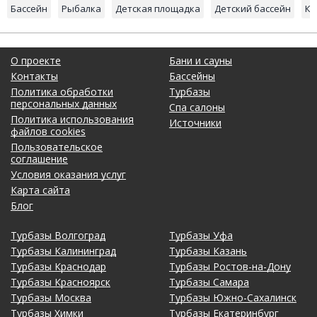
Бассейн
Рыбалка
Детская площадка
Детский бассейн
Ку
О проекте
Бани и сауны
Контакты
Бассейны
Политика обработки
Турбазы
персональных данных
Спа салоны
Политика использования
Источники
файлов cookies
Пользовательское
соглашение
Условия оказания услуг
Карта сайта
Блог
Турбазы Волгоград
Турбазы Уфа
Турбазы Калининград
Турбазы Казань
Турбазы Краснодар
Турбазы Ростов-на-Дону
Турбазы Красноярск
Турбазы Самара
Турбазы Москва
Турбазы Южно-Сахалинск
Турбазы Химки
Турбазы Екатеринбург