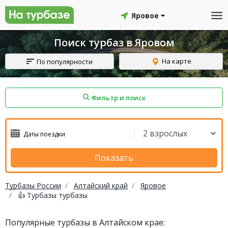
Яровое
Поиск турбаз в Яровом
На карте
По популярности
Фильтр и поиск
айон
Смоленский район
Топчихинский район
Показать
Турбазы России
Алтайский край
Яровое
👍 Турбазы турбазы
Красноборский район
Онежский район
Популярные турбазы в Алтайском крае:
йон
Северодвинск
Устьянский район