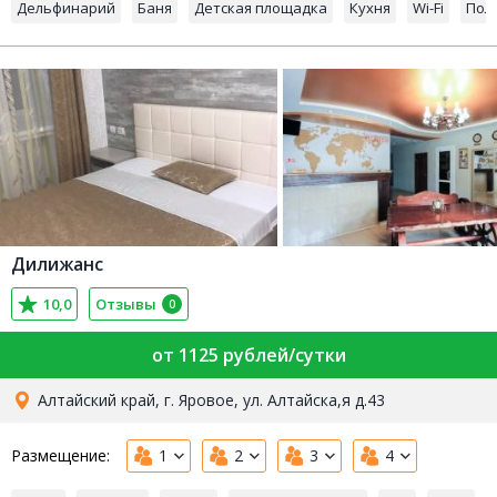
Дельфинарий
Баня
Детская площадка
Кухня
Wi-Fi
Пол
Дилижанс
10,0
Отзывы
0
от 1125 рублей/сутки
Алтайский край, г. Яровое, ул. Алтайска,я д.43
Размещение:
1
2
3
4