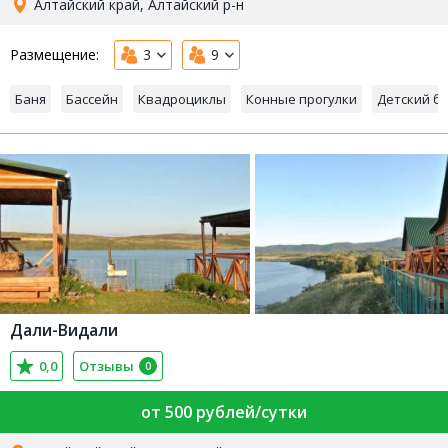
Алтайский край, Алтайский р-н
Размещение:
3
9
Баня
Бассейн
Квадроциклы
Конные прогулки
Детский б
Дали-Видали
0,0
Отзывы
0
от 500 рублей/сутки