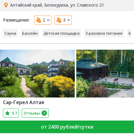
Алтайский край, Белокуриха, ул. Славского 21
Размещение:
2
3
Сауна
Бассейн
Детская площадка
3-разовое питание
Ба
Сар-Герел Алтая
9,7
Отзывы
0
от 2400 рублей/сутки