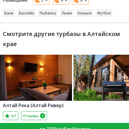
Размещение:
2
4
8
Баня
Бассейн
Рыбалка
Лыжи
Коньки
Футбол
Смотрите другие турбазы в Алтайском
крае
Алтай Река (Алтай Ривер)
9,1
Отзывы
0