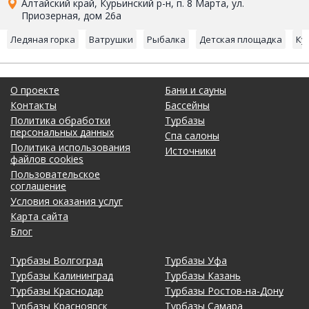
Алтайский край, Курьинский р-н, п. 8 Марта, ул.
Приозерная, дом 26а
Ледяная горка
Ватрушки
Рыбалка
Детская площадка
Ку
О проекте
Бани и сауны
Контакты
Бассейны
Политика обработки
Турбазы
персональных данных
Спа салоны
Политика использования
Источники
файлов cookies
Пользовательское
соглашение
Условия оказания услуг
Карта сайта
Блог
Турбазы Волгоград
Турбазы Уфа
Турбазы Калининград
Турбазы Казань
Турбазы Краснодар
Турбазы Ростов-на-Дону
Турбазы Красноярск
Турбазы Самара