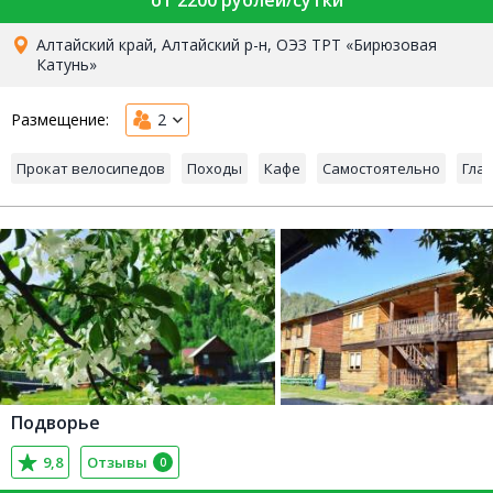
от 2200 рублей/сутки
Алтайский край, Алтайский р-н, ОЭЗ ТРТ «Бирюзовая
Катунь»
Размещение:
2
Прокат велосипедов
Походы
Кафе
Самостоятельно
Гла
Подворье
9,8
Отзывы
0