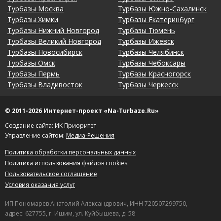
Турбазы Москва
Турбазы Южно-Сахалинск
Турбазы Химки
Турбазы Екатеринбург
Турбазы Нижний Новгород
Турбазы Тюмень
Турбазы Великий Новгород
Турбазы Ижевск
Турбазы Новосибирск
Турбазы Челябинск
Турбазы Омск
Турбазы Чебоксары
Турбазы Пермь
Турбазы Красногорск
Турбазы Владивосток
Турбазы Черкесск
© 2011-2026 Интернет-проект «Na-Turbaze.Ru»
Создание сайта: ИК Приоритет
Управление сайтом:
Медиа-Решения
Политика обработки персональных данных
Политика использования файлов cookies
Пользовательское соглашение
Условия оказания услуг
ИП Пономарев Анатолий Александрович, ИНН 720507299750,
адрес: 627755, г. Ишим, ул. Куйбышева, д. 58