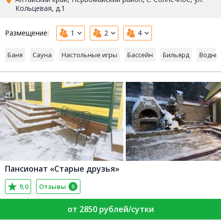
Кольцевая, д.1
Размещение:
1
2
4
Баня
Сауна
Настольные игры
Бассейн
Бильярд
Водны
Пансионат «Старые друзья»
9,0
Отзывы
0
от 2850 рублей/сутки