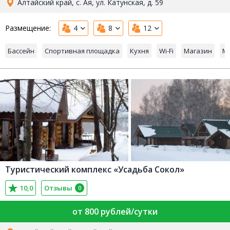
Алтайский край, с. Ая, ул. Катунская, д. 59
Размещение:
4
8
12
Бассейн
Спортивная площадка
Кухня
Wi-Fi
Магазин
Ма
Туристический комплекс «Усадьба Сокол»
10,0
Отзывы
0
от 800 рублей/сутки