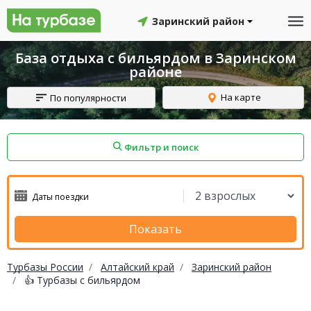
Заринский район
База отдыха с бильярдом в Заринском
районе
На карте
По популярности
Фильтр и поиск
айон
Смоленский район
Топчихинский район
Показать
Турбазы России
Алтайский край
Заринский район
👍 Турбазы с бильярдом
Красноборский район
Онежский район
йон
Северодвинск
Устьянский район