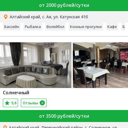
от 2000 рублей/сутки
Алтайский край, с. Ая, ул. Катунская 41б
Бассейн
Рыбалка
Волейбол
Конные прогулки
Кафе
Ба
Солнечный
9,8
Отзывы
0
от 3500 рублей/сутки
Алтайский край, Первомайский район, с. Солнечное, ул.