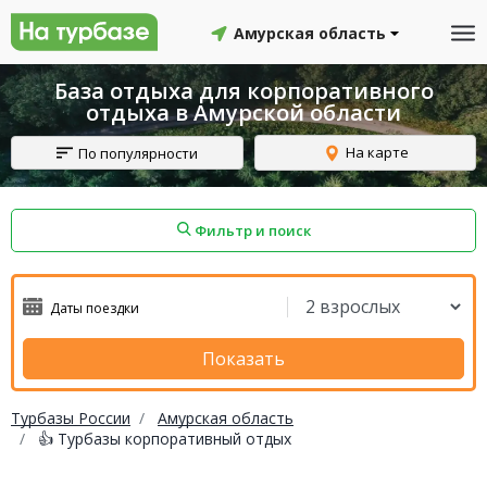
Амурская область
База отдыха для корпоративного
отдыха в Амурской области
На карте
По популярности
Фильтр и поиск
айон
Смоленский район
Топчихинский район
Показать
Турбазы России
Амурская область
👍 Турбазы корпоративный отдых
Красноборский район
Онежский район
йон
Северодвинск
Устьянский район