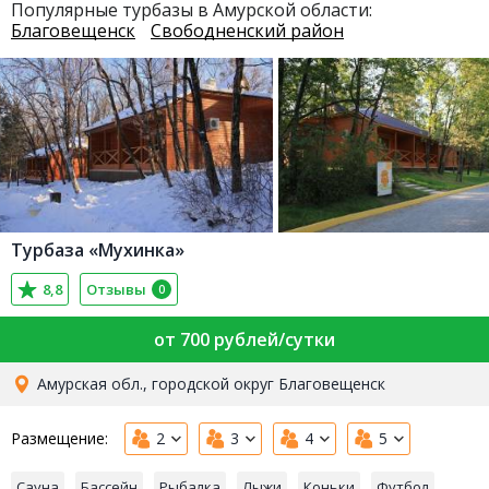
Популярные турбазы в Амурской области:
Благовещенск
Свободненский район
Турбаза «Мухинка»
8,8
Отзывы
0
от 700 рублей/сутки
Амурская обл., городской округ Благовещенск
Размещение:
2
3
4
5
Сауна
Бассейн
Рыбалка
Лыжи
Коньки
Футбол