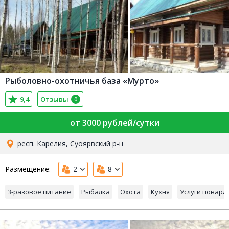
Рыболовно-охотничья база «Мурто»
9,4
Отзывы
0
от 3000 рублей/сутки
респ. Карелия, Суоярвский р-н
Размещение:
2
8
3-разовое питание
Рыбалка
Охота
Кухня
Услуги повара