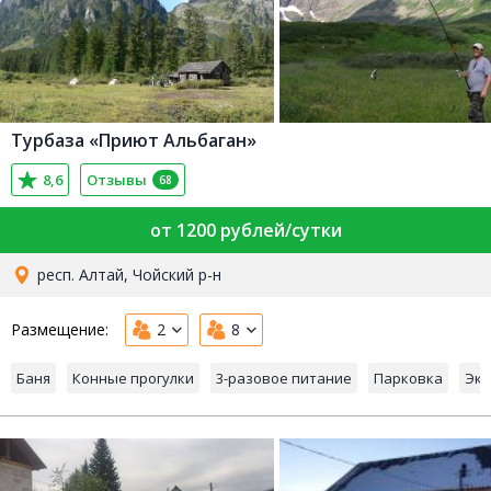
Турбаза «Приют Альбаган»
8,6
Отзывы
68
от 1200 рублей/сутки
респ. Алтай, Чойский р-н
Размещение:
2
8
Баня
Конные прогулки
3-разовое питание
Парковка
Экс