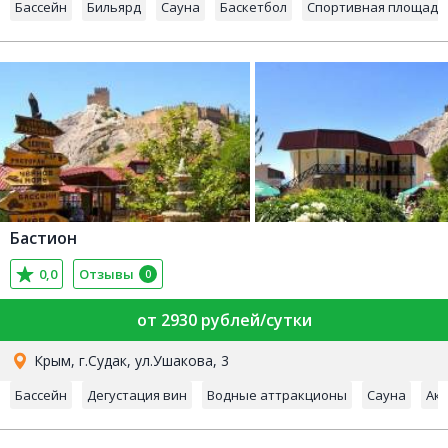
Бассейн
Бильярд
Сауна
Баскетбол
Спортивная площадк
Бастион
0,0
Отзывы
0
от 2930 рублей/сутки
Крым, г.Судак, ул.Ушакова, 3
Бассейн
Дегустация вин
Водные аттракционы
Сауна
Ак