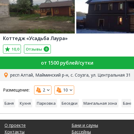
Коттедж «Усадьба Лаура»
10,0
Отзывы
0
от 1500 рублей/сутки
респ Алтай, Майминский р-н, с. Соузга, ул. Центральная 31
Размещение:
2
10
Баня
Кухня
Парковка
Беседки
Мангальная зона
Баня 
О проекте
Бани и сауны
Контакты
Бассейны