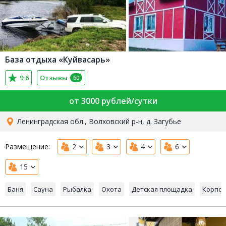
База отдыха «Куйвасарь»
9,6
Отзывы
60
от 3000 рублей/сутки
Ленинградская обл., Волховский р-н, д. Загубье
Размещение:
2
3
4
6
15
Баня
Сауна
Рыбалка
Охота
Детская площадка
Корпор