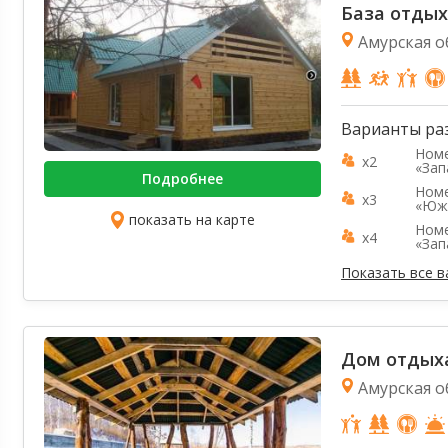
База отдых
Амурская о
Варианты ра
Номе
x2
«Зап
Подробнее
Номе
x3
«Юж
показать на карте
Номе
x4
«Зап
Показать все 
Дом отдых
Амурская об