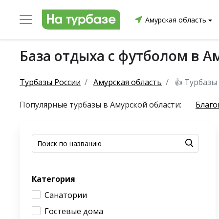
Амурская область
База отдыха с футболом в А
уриха
Заринский район
Смоленский район
Топ
Турбазы России
Амурская область
👍 Турбазы
Популярные турбазы в Амурской области:
Благо
он
ргопольский район
Красноборский район
Онежски
Категория
Приморский район
Северодвинск
Устьянский
Санатории
Гостевые дома