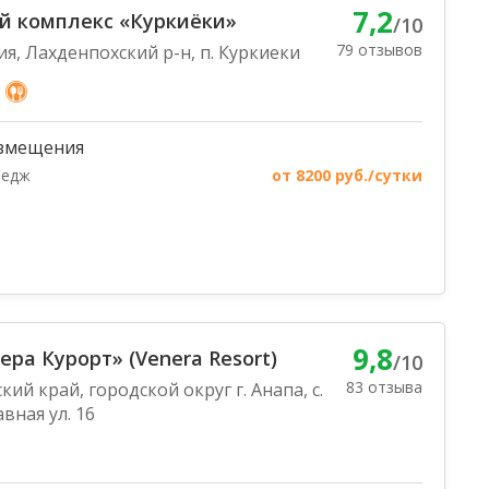
7,2
й комплекс «Куркиёки»
/10
79 отзывов
ия, Лахденпохский р-н, п. Куркиеки
змещения
тедж
от 8200 руб./сутки
9,8
ера Курорт» (Venera Resort)
/10
83 отзыва
ий край, городской округ г. Анапа, с.
вная ул. 16