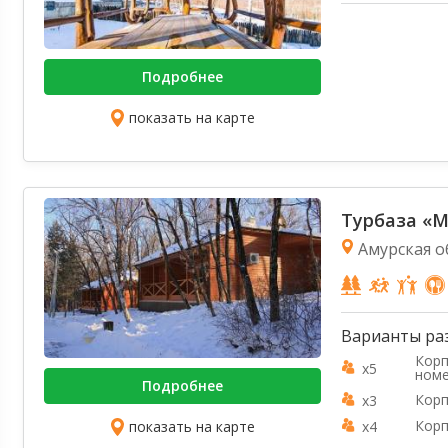
Подробнее
показать на карте
Турбаза «
Амурская о
Варианты ра
Корп
x5
ном
Подробнее
Корп
x3
Корп
показать на карте
x4