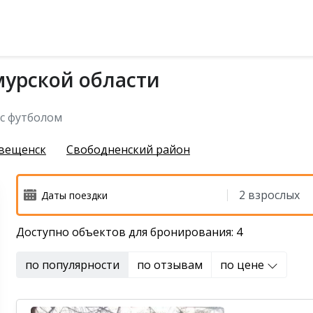
мурской области
чихинский район
 с футболом
вещенск
Свободненский район
Доступно объектов для бронирования: 4
й район
 район
по популярности
по отзывам
по цене