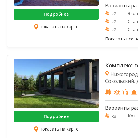
Варианты ра
Экон
x2
Подробнее
Стан
x2
показать на карте
Стан
x2
Показать все 
Комплекс г
Нижегородс
Сокольский, 
Варианты ра
Кот
x8
Подробнее
показать на карте