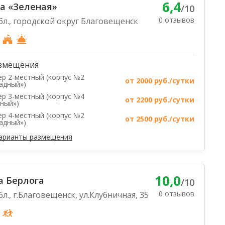
6,4
а «Зеленая»
/10
0 отзывов
бл., городской округ Благовещенск
змещения
р 2-местный (корпус №2
от 2000 руб./сутки
адный»)
р 3-местный (корпус №4
от 2200 руб./сутки
ный»)
р 4-местный (корпус №2
от 2500 руб./сутки
адный»)
варианты размещения
10,0
а Берлога
/10
0 отзывов
л., г.Благовещенск, ул.Клубничная, 35