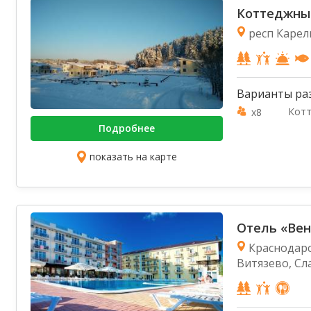
Коттеджны
респ Карел
Варианты ра
Кот
x8
Подробнее
показать на карте
Отель «Вен
Краснодарск
Витязево, Сла