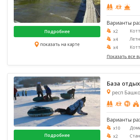
Варианты ра
Котт
x2
Подробнее
Летн
x4
показать на карте
Котт
x4
Показать все 
База отдых
респ Башко
Варианты ра
Дом
x10
Подробнее
Стан
x2