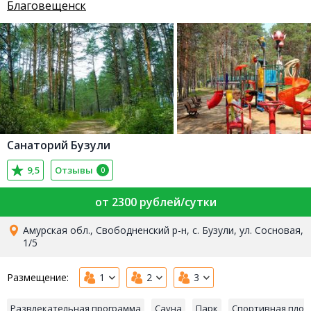
Благовещенск
Санаторий Бузули
9,5
Отзывы
0
от 2300 рублей/сутки
Амурская обл., Свободненский р-н, с. Бузули, ул. Сосновая,
1/5
Размещение:
1
2
3
Развлекательная программа
Сауна
Парк
Спортивная пло