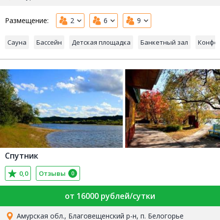
Размещение:
2
6
9
Сауна
Бассейн
Детская площадка
Банкетный зал
Конфе
Спутник
0,0
Отзывы
0
от 16000 рублей/сутки
Амурская обл., Благовещенский р-н, п. Белогорье