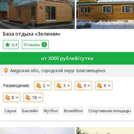
База отдыха «Зеленая»
6,4
Отзывы
0
от 3000 рублей/сутки
Амурская обл., городской округ Благовещенск
Размещение:
2
3
4
6
8
18
Сауна
Бассейн
Футбол
Волейбол
Спортивная площадка