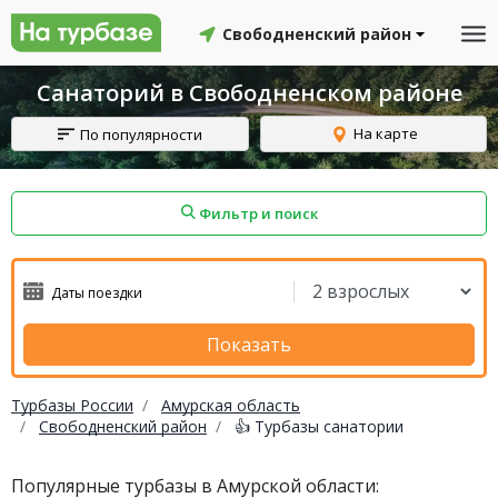
Свободненский район
Санаторий в Свободненском районе
На карте
По популярности
Фильтр и поиск
айон
Смоленский район
Топчихинский район
Показать
Турбазы России
Амурская область
Свободненский район
👍 Турбазы санатории
Красноборский район
Онежский район
Популярные турбазы в Амурской области:
йон
Северодвинск
Устьянский район