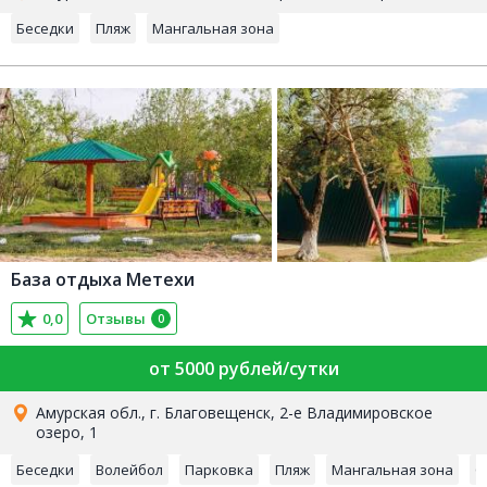
Беседки
Пляж
Мангальная зона
База отдыха Метехи
0,0
Отзывы
0
от 5000 рублей/сутки
Амурская обл., г. Благовещенск, 2-е Владимировское
озеро, 1
Беседки
Волейбол
Парковка
Пляж
Мангальная зона
С