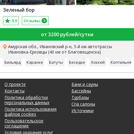
Зеленый бор
0,0
Отзывы
0
от 3200 рублей/сутки
Амурская обл., Ивановский р-н, 5-й км автотрассы
Ивановка-Ерковцы (40 км от Благовещенска)
Бильярд
Караоке
Батуты
Беседки
Хоккей
Коптильня
О проекте
Бани и сауны
Контакты
Бассейны
Политика обработки
Турбазы
персональных данных
Спа салоны
Политика использования
Источники
файлов cookies
Пользовательское
соглашение
Условия оказания услуг