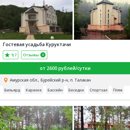
Гостевая усадьба Куруктачи
9,7
Отзывы
0
от 2600 рублей/сутки
Амурская обл., Бурейский р-н, п. Талакан
Бильярд
Караоке
Бассейн
Беседки
Спортзал
Пляж