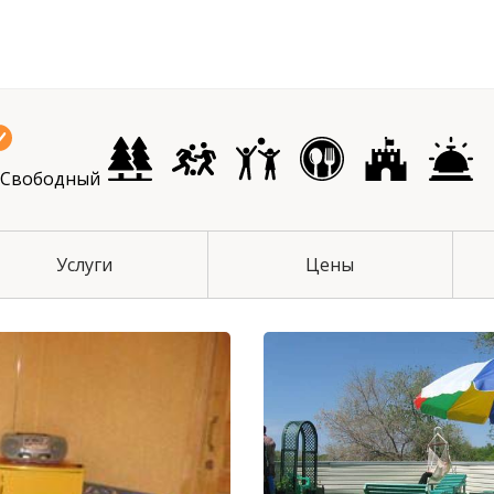
чихинский район
 Свободный
Услуги
Цены
й район
 район