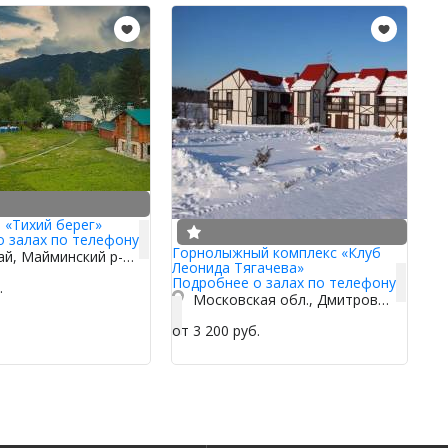
 «Тихий берег»
о залах по телефону
Горнолыжный комплекс «Клуб
Респ Алтай, Майминский р-н, п. Барангол, ул. Чуйская 52
Леонида Тягачева»
Подробнее о залах по телефону
.
Московская обл., Дмитровский р-н, д. Шуколово
от 3 200 руб.