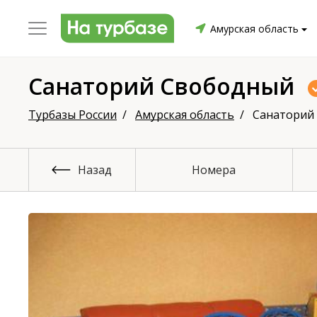
Амурская область
Санаторий Свободный
уриха
Заринский район
Смоленский район
Топ
Турбазы России
Амурская область
Санаторий
Назад
Номера
он
ргопольский район
Красноборский район
Онежски
Приморский район
Северодвинск
Устьянский