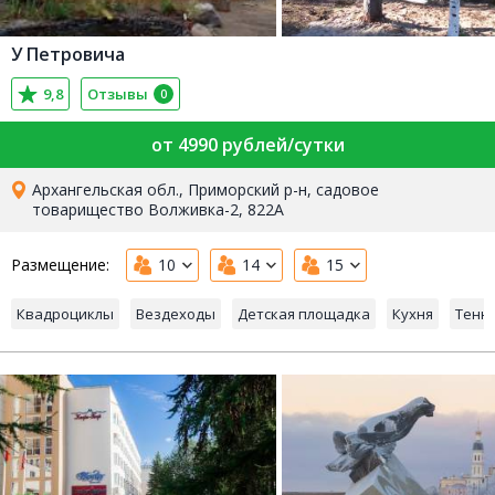
У Петровича
9,8
Отзывы
0
от 4990 рублей/сутки
Архангельская обл., Приморский р-н, садовое
товарищество Волживка-2, 822А
Размещение:
10
14
15
Квадроциклы
Вездеходы
Детская площадка
Кухня
Тенн