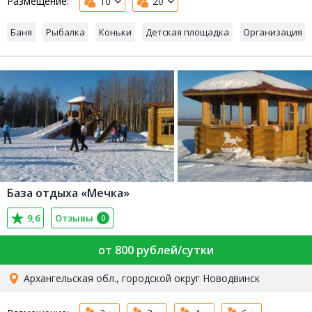
Размещение:
10
20
Баня
Рыбалка
Коньки
Детская площадка
Организация с
База отдыха «Мечка»
9,6
Отзывы
0
от 800 рублей/сутки
Архангельская обл., городской округ Новодвинск