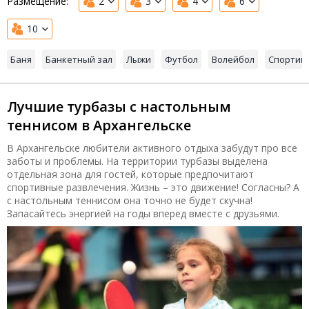
Размещение:
2
3
4
6
10
Баня
Банкетный зал
Лыжи
Футбол
Волейбол
Спортив
Лучшие турбазы с настольным
теннисом в Архангельске
В Архангельске любители активного отдыха забудут про все
заботы и проблемы. На территории турбазы выделена
отдельная зона для гостей, которые предпочитают
спортивные развлечения. Жизнь – это движение! Согласны? А
с настольным теннисом она точно не будет скучна!
Запасайтесь энергией на годы вперед вместе с друзьями.