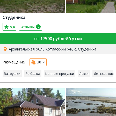
Студениха
9,0
Отзывы
0
от 17500 рублей/сутки
Архангельская обл., Котласский р-н, с. Студениха
Размещение:
30
Ватрушки
Рыбалка
Конные прогулки
Лыжи
Детская пло