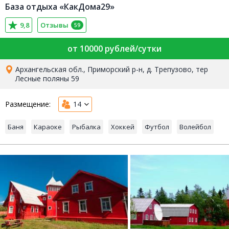
База отдыха «КакДома29»
9,8
Отзывы
59
от 10000 рублей/сутки
Архангельская обл., Приморский р-н, д. Трепузово, тер
Лесные поляны 59
Размещение:
14
Баня
Караоке
Рыбалка
Хоккей
Футбол
Волейбол