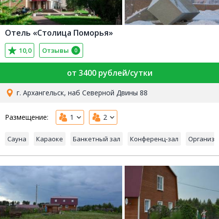
Отель «Столица Поморья»
10,0
Отзывы
0
от 3400 рублей/сутки
г. Архангельск, наб Северной Двины 88
Размещение:
1
2
Сауна
Караоке
Банкетный зал
Конференц-зал
Организа