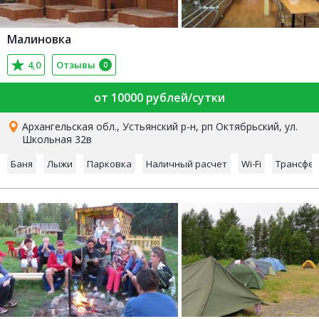
Малиновка
4,0
Отзывы
0
от 10000 рублей/сутки
Архангельская обл., Устьянский р-н, рп Октябрьский, ул.
Школьная 32в
Баня
Лыжи
Парковка
Наличный расчет
Wi-Fi
Трансфе