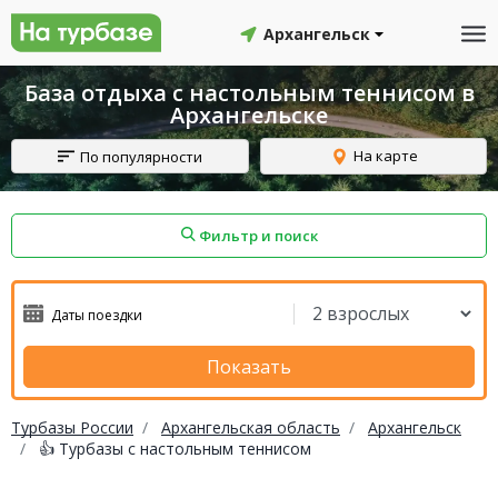
Архангельск
База отдыха с настольным теннисом в
Архангельске
На карте
По популярности
Фильтр и поиск
айон
Смоленский район
Топчихинский район
Показать
Турбазы России
Архангельская область
Архангельск
👍 Турбазы с настольным теннисом
Красноборский район
Онежский район
йон
Северодвинск
Устьянский район