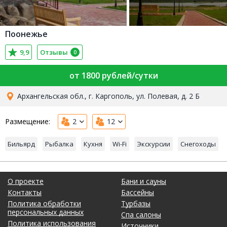
Поонежье
9,9
Отзывы
0
от 1800 рублей/сутки
Архангельская обл., г. Каргополь, ул. Полевая, д. 2 Б
Размещение:
2
12
Бильярд
Рыбалка
Кухня
Wi-Fi
Экскурсии
Снегоходы
О проекте
Бани и сауны
Контакты
Бассейны
Политика обработки
Турбазы
персональных данных
Спа салоны
Политика использования
Источники