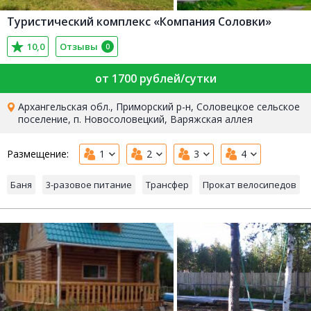
Туристический комплекс «Компания Соловки»
10,0
Отзывы
0
от 1700 рублей/сутки
Архангельская обл., Приморский р-н, Соловецкое сельское
поселение, п. Новосоловецкий, Варяжская аллея
Размещение:
1
2
3
4
Баня
3-разовое питание
Трансфер
Прокат велосипедов