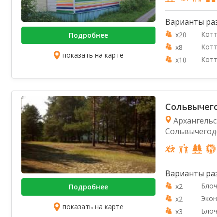
Варианты ра
Котт
x20
Подробнее
Котт
x8
показать на карте
Котт
x10
Сольвычег
Архангельск
Сольвычегодск 
Варианты ра
Блоч
x2
Подробнее
Экон
x2
показать на карте
Блоч
x3