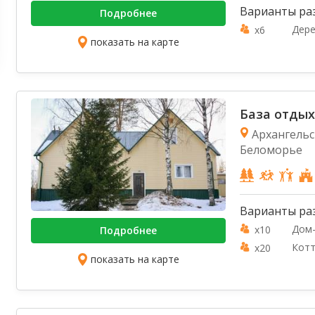
Варианты ра
Подробнее
Дере
x6
показать на карте
База отдых
Архангельск
Беломорье
Варианты ра
Дом
x10
Подробнее
Кот
x20
показать на карте