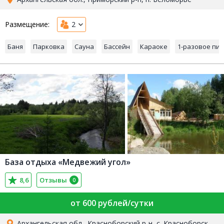
Размещение:
2
Баня
Парковка
Сауна
Бассейн
Караоке
1-разовое пи
База отдыха «Медвежий угол»
8,6
Отзывы
0
от 600 рублей/сутки
Архангельская обл., Красноборский р-н, с. Красноборск