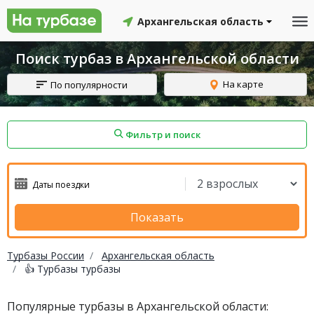
Архангельская область
Поиск турбаз в Архангельской области
На карте
По популярности
Фильтр и поиск
айон
Смоленский район
Топчихинский район
Показать
Турбазы России
Архангельская область
👍 Турбазы турбазы
Красноборский район
Онежский район
Популярные турбазы в Архангельской области:
йон
Северодвинск
Устьянский район