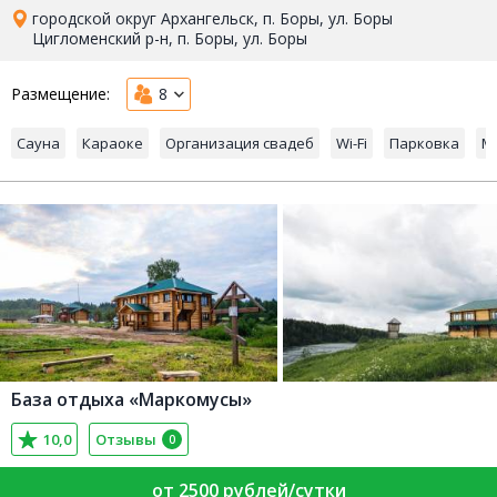
городской округ Архангельск, п. Боры, ул. Боры
Цигломенский р-н, п. Боры, ул. Боры
Размещение:
8
Сауна
Караоке
Организация свадеб
Wi-Fi
Парковка
М
База отдыха «Маркомусы»
10,0
Отзывы
0
от 2500 рублей/сутки