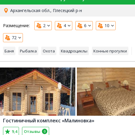
Архангельская обл., Плесецкий р-н
Размещение:
2
4
6
10
72
Баня
Рыбалка
Охота
Квадроциклы
Конные прогулки
Гостиничный комплекс «Малиновка»
9,4
Отзывы
0