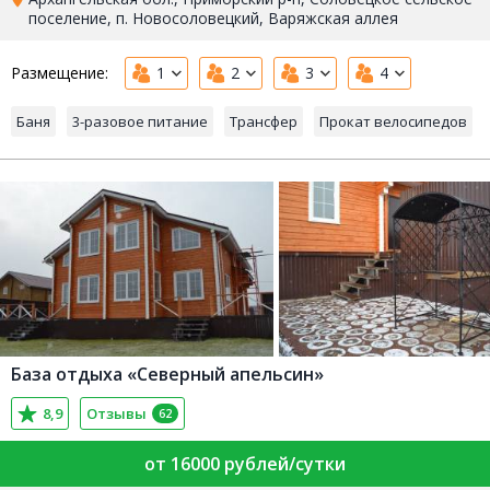
поселение, п. Новосоловецкий, Варяжская аллея
Размещение:
1
2
3
4
Баня
3-разовое питание
Трансфер
Прокат велосипедов
База отдыха «Северный апельсин»
8,9
Отзывы
62
от 16000 рублей/сутки