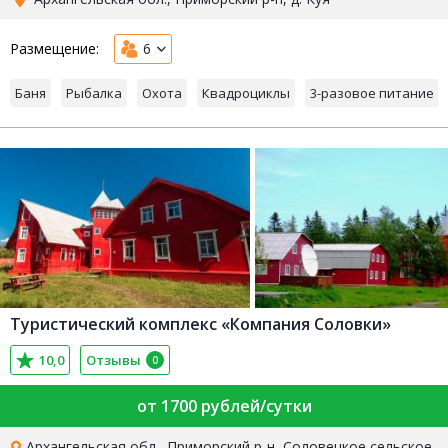
Размещение:
6
Баня
Рыбалка
Охота
Квадроциклы
3-разовое питание
Туристический комплекс «Компания Соловки»
10,0
Отзывы
0
от 1700 рублей/сутки
Архангельская обл., Приморский р-н, Соловецкое сельское