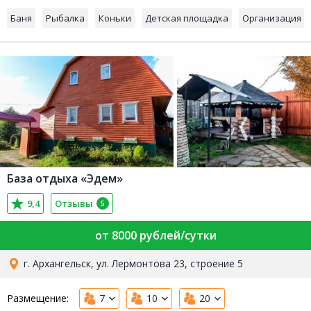
Баня
Рыбалка
Коньки
Детская площадка
Организация с
База отдыха «Эдем»
9,4
Отзывы
5
от 8000 рублей/сутки
г. Архангельск, ул. Лермонтова 23, строение 5
Размещение:
7
10
20