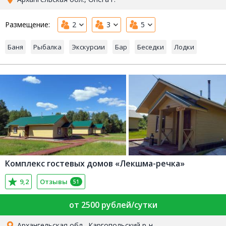
Размещение:
2
3
5
Баня
Рыбалка
Экскурсии
Бар
Беседки
Лодки
Комплекс гостевых домов «Лекшма-речка»
9,2
Отзывы
51
от 2500 рублей/сутки
Архангельская обл., Каргопольский р-н