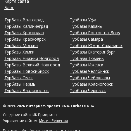
Карта сайта
Блог
Турбазы Волгоград
Турбазы Уфа
Турбазы Калининград
Турбазы Казань
Турбазы Краснодар
Турбазы Ростов-на-Дону
Турбазы Красноярск
Турбазы Самара
Турбазы Москва
Турбазы Южно-Сахалинск
Турбазы Химки
Турбазы Екатеринбург
Турбазы Нижний Новгород
Турбазы Тюмень
Турбазы Великий Новгород
Турбазы Ижевск
Турбазы Новосибирск
Турбазы Челябинск
Турбазы Омск
Турбазы Чебоксары
Турбазы Пермь
Турбазы Красногорск
Турбазы Владивосток
Турбазы Черкесск
© 2011-2026 Интернет-проект «Na-Turbaze.Ru»
Создание сайта: ИК Приоритет
Управление сайтом:
Медиа-Решения
Политика обработки персональных данных