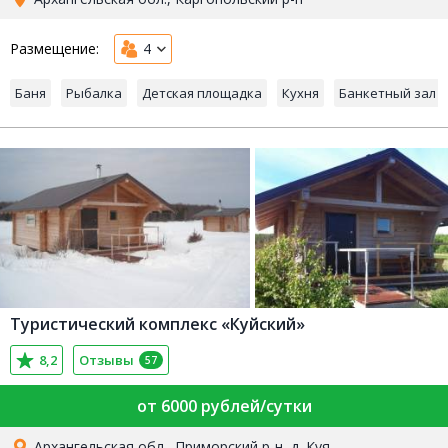
Размещение:
4
Баня
Рыбалка
Детская площадка
Кухня
Банкетный зал
Туристический комплекс «Куйский»
8,2
Отзывы
57
от 6000 рублей/сутки
Архангельская обл., Приморский р-н, д. Куя