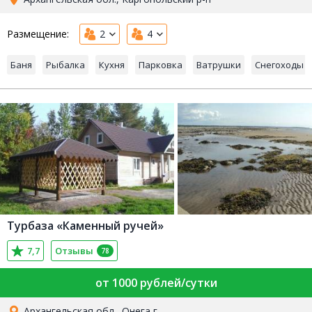
Размещение:
2
4
Баня
Рыбалка
Кухня
Парковка
Ватрушки
Снегоходы
Турбаза «Каменный ручей»
7,7
Отзывы
78
от 1000 рублей/сутки
Архангельская обл., Онега г.