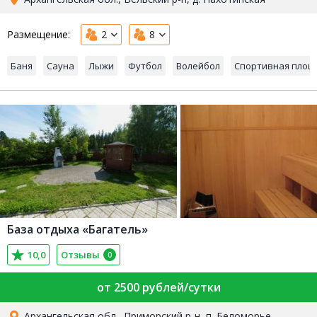
Размещение:
2
8
Баня
Сауна
Лыжи
Футбол
Волейбол
Спортивная площ
База отдыха «Багатель»
10,0
Отзывы
0
от 2500 рублей/сутки
Архангельская обл., Приморский р-н, п. Беломорье