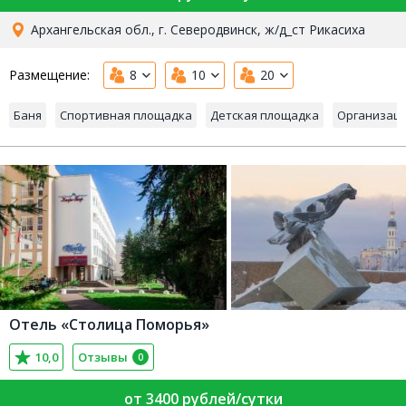
Архангельская обл., г. Северодвинск, ж/д_ст Рикасиха
Размещение:
8
10
20
Баня
Спортивная площадка
Детская площадка
Организаци
Отель «Столица Поморья»
10,0
Отзывы
0
от 3400 рублей/сутки