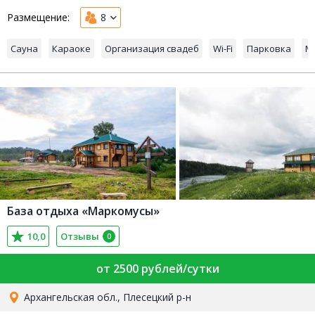
Размещение:
8
Сауна
Караоке
Организация свадеб
Wi-Fi
Парковка
М
База отдыха «Маркомусы»
10,0
Отзывы
0
от 2500 рублей/сутки
Архангельская обл., Плесецкий р-н