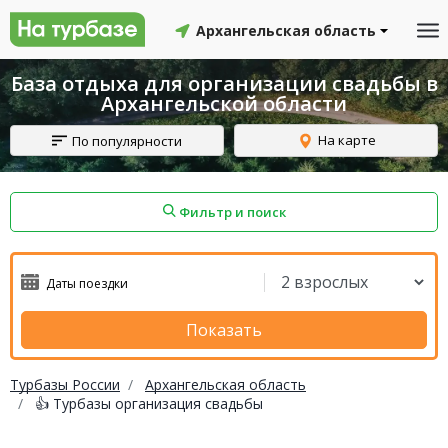
Архангельская область
База отдыха для организации свадьбы в
Архангельской области
На карте
По популярности
Фильтр и поиск
айон
Смоленский район
Топчихинский район
Показать
Турбазы России
Архангельская область
👍 Турбазы организация свадьбы
Красноборский район
Онежский район
йон
Северодвинск
Устьянский район