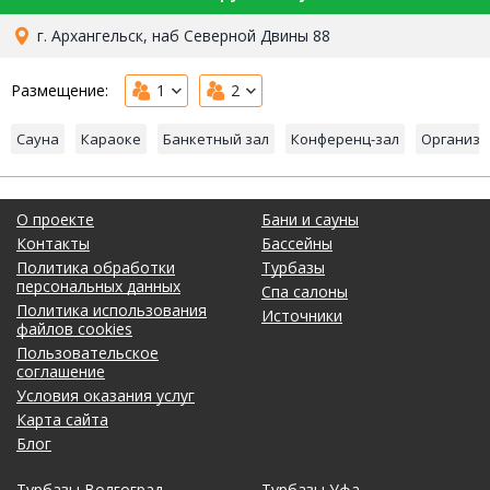
г. Архангельск, наб Северной Двины 88
Размещение:
1
2
Сауна
Караоке
Банкетный зал
Конференц-зал
Организа
О проекте
Бани и сауны
Контакты
Бассейны
Политика обработки
Турбазы
персональных данных
Спа салоны
Политика использования
Источники
файлов cookies
Пользовательское
соглашение
Условия оказания услуг
Карта сайта
Блог
Турбазы Волгоград
Турбазы Уфа