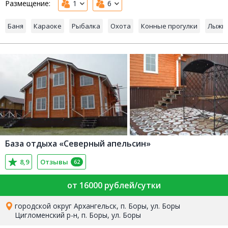
Размещение:
1
6
Баня
Караоке
Рыбалка
Охота
Конные прогулки
Лыжи
База отдыха «Северный апельсин»
8,9
Отзывы
62
от 16000 рублей/сутки
городской округ Архангельск, п. Боры, ул. Боры
Цигломенский р-н, п. Боры, ул. Боры