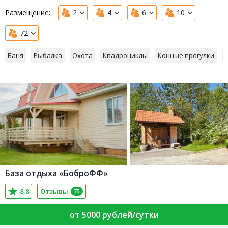
Размещение:
2
4
6
10
72
Баня
Рыбалка
Охота
Квадроциклы
Конные прогулки
База отдыха «БоброФФ»
8,8
Отзывы
75
от 5000 рублей/сутки