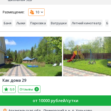
Размещение:
10
Баня
Лыжи
Парковка
Ватрушки
Летний кинотеатр
Ба
Как дома 29
0,0
Отзывы
0
от 10000 рублей/сутки
Архангельская обл., Приморский р-н, п. Хорьково