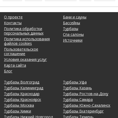
О проекте
Бани и сауны
Контакты
Бассейны
Политика обработки
Турбазы
персональных данных
Спа салоны
Политика использования
Источники
файлов cookies
Пользовательское
соглашение
Условия оказания услуг
Карта сайта
Блог
Турбазы Волгоград
Турбазы Уфа
Турбазы Калининград
Турбазы Казань
Турбазы Краснодар
Турбазы Ростов-на-Дону
Турбазы Красноярск
Турбазы Самара
Турбазы Москва
Турбазы Южно-Сахалинск
Турбазы Химки
Турбазы Екатеринбург
Турбазы Нижний Новгород
Турбазы Тюмень