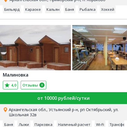
Бильярд
Караоке
Кальян
Баня
Рыбалка
Хоккей
Малиновка
4,0
Отзывы
0
от 10000 рублей/сутки
Архангельская обл., Устьянский р-н, рп Октябрьский, ул.
Школьная 32в
Баня
Лыжи
Парковка
Наличный расчет
Wi-Fi
Трансфе