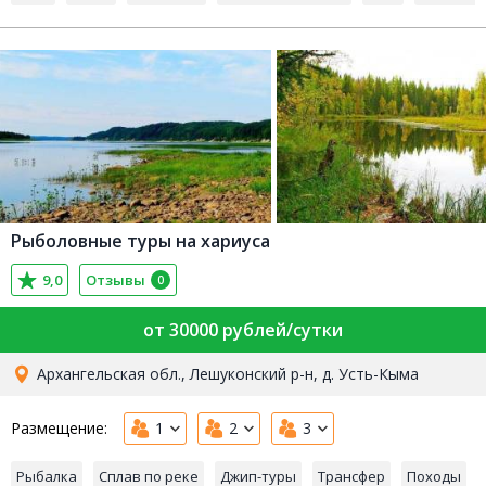
Рыболовные туры на хариуса
9,0
Отзывы
0
от 30000 рублей/сутки
Архангельская обл., Лешуконский р-н, д. Усть-Кыма
Размещение:
1
2
3
Рыбалка
Сплав по реке
Джип-туры
Трансфер
Походы