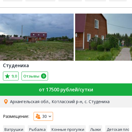
Студениха
9,0
Отзывы
0
от 17500 рублей/сутки
Архангельская обл., Котласский р-н, с. Студениха
Размещение:
30
Ватрушки
Рыбалка
Конные прогулки
Лыжи
Детская пло