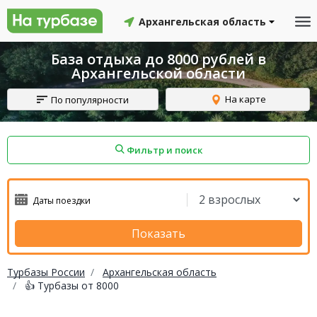
Архангельская область
База отдыха до 8000 рублей в
Архангельской области
На карте
По популярности
Фильтр и поиск
айон
Смоленский район
Топчихинский район
Показать
Турбазы России
Архангельская область
👍 Турбазы от 8000
Красноборский район
Онежский район
йон
Северодвинск
Устьянский район