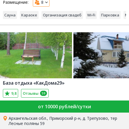
Размещение:
8
Сауна
Караоке
Организация свадеб
Wi-Fi
Парковка
М
База отдыха «КакДома29»
9,8
Отзывы
59
от 10000 рублей/сутки
Архангельская обл., Приморский р-н, д. Трепузово, тер
Лесные поляны 59