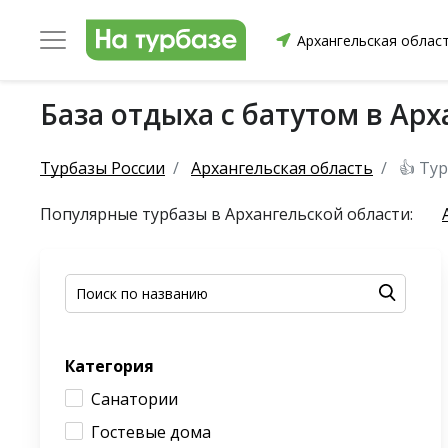
Архангельская облас
База отдыха с батутом в Ар
уриха
Заринский район
Смоленский район
Топ
Турбазы России
Архангельская область
👍 Ту
Популярные турбазы в Архангельской области:
он
ргопольский район
Красноборский район
Онежски
Категория
Приморский район
Северодвинск
Устьянский
Санатории
Гостевые дома