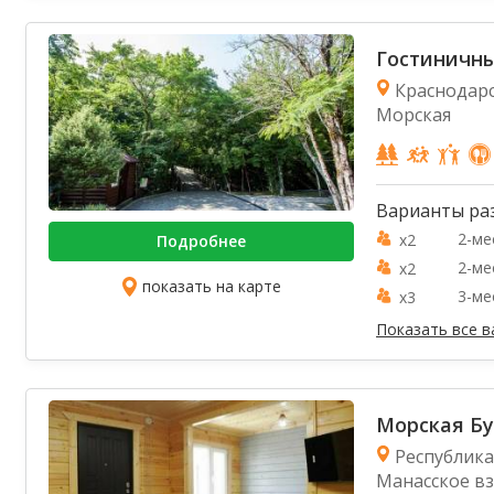
Гостиничны
Краснодарск
Морская
Варианты ра
2-ме
x2
Подробнее
2-ме
x2
показать на карте
3-ме
x3
Показать все 
Морская Бу
Республика
Манасское в