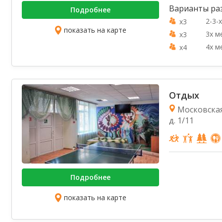
Варианты ра
Подробнее
2-3-
x3
показать на карте
3х м
x3
4х м
x4
Отдых
Московская 
д. 1/11
Подробнее
показать на карте