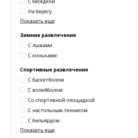
С беседкой
На берегу
Показать еще
Зимние развлечения
С лыжами
С коньками
Спортивные развлечения
С баскетболом
С волейболом
Со спортивной площадкой
С настольным теннисом
С бильярдом
Показать еще