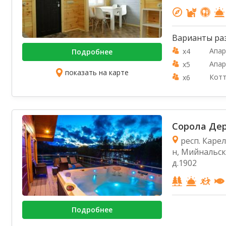
Варианты ра
Апар
x4
Подробнее
Апар
x5
показать на карте
Кот
x6
Сорола Дере
респ. Каре
н, Мийнальск
д.1902
Подробнее