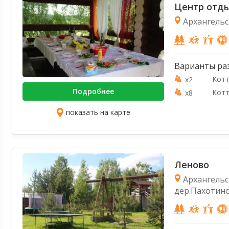
Центр отд
Архангельск
Варианты ра
Кот
x2
Подробнее
Кот
x8
показать на карте
Леново
Архангельск
дер.Пахотинс