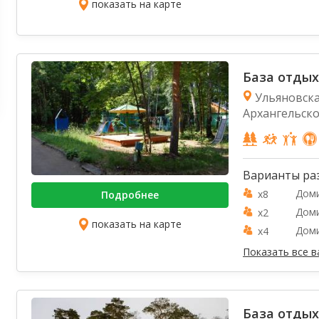
показать на карте
База отдых
Ульяновская
Архангельск
Варианты ра
Доми
x8
Подробнее
Дом
x2
показать на карте
Доми
x4
Показать все 
База отдых