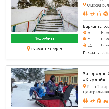
Омская обл.
Варианты ра
Номе
x3
Подробнее
Номе
x2
Номе
x2
показать на карте
Показать все 
Загородны
«Кырлай»
Респ Татарс
Центральная