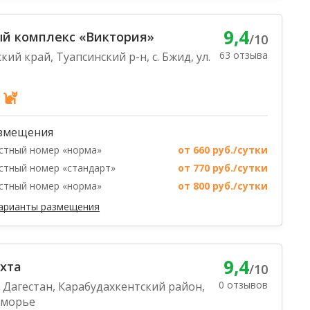
9,4
й комплекс «Виктория»
/10
63 отзыва
ий край, Туапсинский р-н, с. Бжид, ул.
змещения
стный номер «норма»
от 660 руб./сутки
стный номер «стандарт»
от 770 руб./сутки
стный номер «норма»
от 800 руб./сутки
варианты размещения
9,4
хта
/10
0 отзывов
 Дагестан, Карабудахкентский район,
зморье