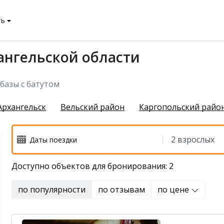
ть
хангельской области
чихинский район
рбазы с батутом
Архангельск
Вельский район
Каргопольский райо
Доступно объектов для бронирования: 2
й район
 район
по популярности
по отзывам
по цене