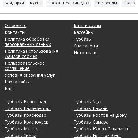
Байдарки
Кухня
Прокат велосипедов
Снегоходы
Сплав 
О проекте
Бани и сауны
Контакты
Бассейны
Политика обработки
Турбазы
персональных данных
Спа салоны
Политика использования
Источники
файлов cookies
Пользовательское
соглашение
Условия оказания услуг
Карта сайта
Блог
Турбазы Волгоград
Турбазы Уфа
Турбазы Калининград
Турбазы Казань
Турбазы Краснодар
Турбазы Ростов-на-Дону
Турбазы Красноярск
Турбазы Самара
Турбазы Москва
Турбазы Южно-Сахалинск
Турбазы Химки
Турбазы Екатеринбург