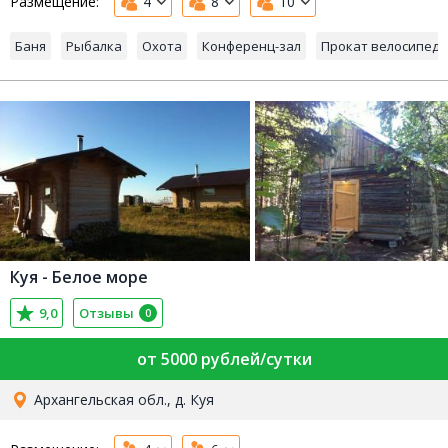
Размещение:
4
8
10
Баня
Рыбалка
Охота
Конференц-зал
Прокат велосипед
Куя - Белое море
9,0
Отзывы
0
от 5000 рублей/сутки
Архангельская обл., д. Куя