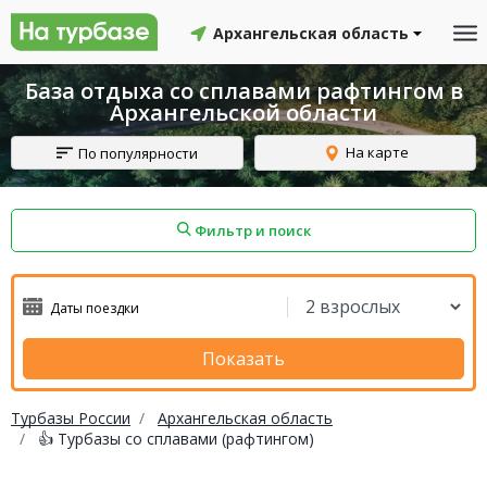
Архангельская область
База отдыха со сплавами рафтингом в
Архангельской области
На карте
По популярности
Фильтр и поиск
айон
Смоленский район
Топчихинский район
Показать
Турбазы России
Архангельская область
👍 Турбазы со сплавами (рафтингом)
Красноборский район
Онежский район
йон
Северодвинск
Устьянский район