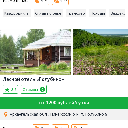
Размещение:
4
6
Квадроциклы
Сплав по реке
Трансфер
Походы
Вездехо
Лесной отель «Голубино»
8,2
Отзывы
0
от 1200 рублей/сутки
Архангельская обл., Пинежский р-н, п. Голубино 9