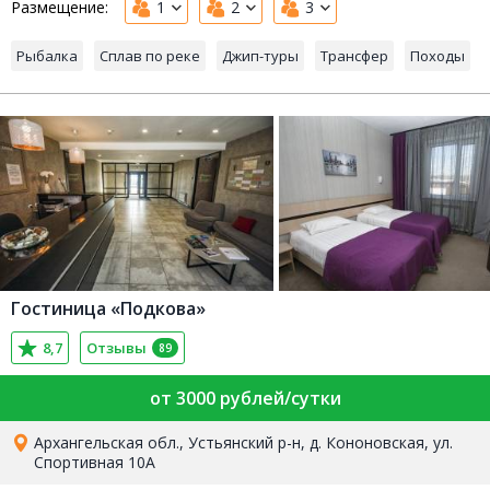
Размещение:
1
2
3
Рыбалка
Сплав по реке
Джип-туры
Трансфер
Походы
Гостиница «Подкова»
8,7
Отзывы
89
от 3000 рублей/сутки
Архангельская обл., Устьянский р-н, д. Кононовская, ул.
Спортивная 10А