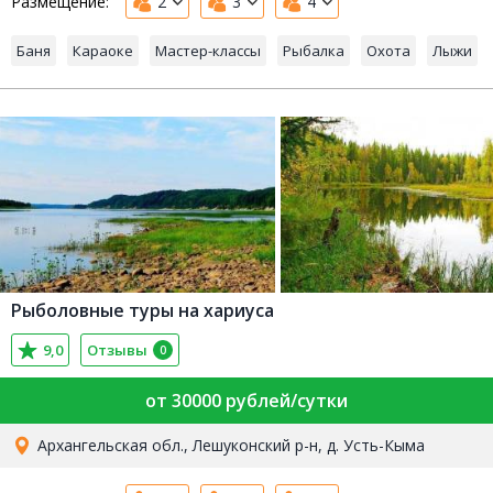
Размещение:
2
3
4
Баня
Караоке
Мастер-классы
Рыбалка
Охота
Лыжи
Рыболовные туры на хариуса
9,0
Отзывы
0
от 30000 рублей/сутки
Архангельская обл., Лешуконский р-н, д. Усть-Кыма