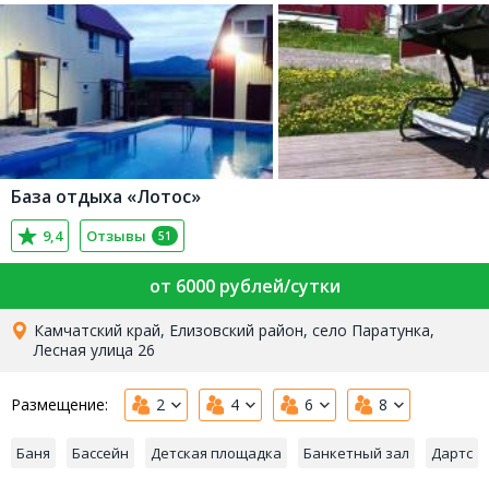
База отдыха «Лотос»
9,4
Отзывы
51
от 6000 рублей/сутки
Камчатский край, Елизовский район, село Паратунка,
Лесная улица 26
Размещение:
2
4
6
8
Баня
Бассейн
Детская площадка
Банкетный зал
Дартс