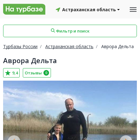
Астраханская область
Фильтр и поиск
Турбазы России
Астраханская область
Аврора Дельта
Аврора Дельта
айон
Смоленский район
Топчихинский район
9,4
Отзывы
0
Красноборский район
Онежский район
йон
Северодвинск
Устьянский район