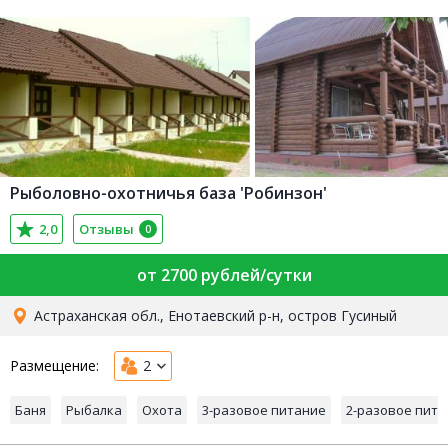
Рыболовно-охотничья база 'Робинзон'
2,0
Отзывы
0
от 2700 рублей/сутки
Астраханская обл., Енотаевский р-н, остров Гусиный
Размещение:
2
Баня
Рыбалка
Охота
3-разовое питание
2-разовое пит