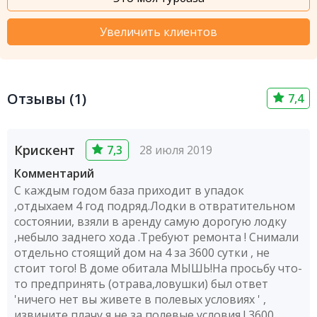
Увеличить клиентов
Отзывы (1)
7,4
Крискент
7,3
28 июля 2019
Комментарий
С каждым годом база приходит в упадок
,отдыхаем 4 год подряд.Лодки в отвратительном
состоянии, взяли в аренду самую дорогую лодку
,небыло заднего хода .Требуют ремонта ! Снимали
отдельно стоящий дом на 4 за 3600 сутки , не
стоит того! В доме обитала МЫШЬ!На просьбу что-
то предпринять (отрава,ловушки) был ответ
'ничего нет вы живете в полевых условиях ' ,
извините плачу я не за полевые условия ! 3600