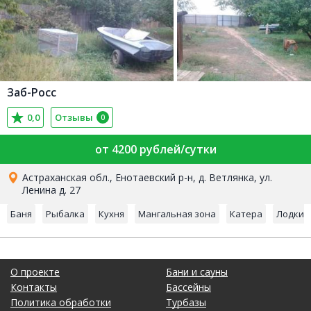
Заб-Росс
0,0
Отзывы
0
от 4200 рублей/сутки
Астраханская обл., Енотаевский р-н, д. Ветлянка, ул.
Ленина д. 27
Баня
Рыбалка
Кухня
Мангальная зона
Катера
Лодки
О проекте
Бани и сауны
Контакты
Бассейны
Политика обработки
Турбазы