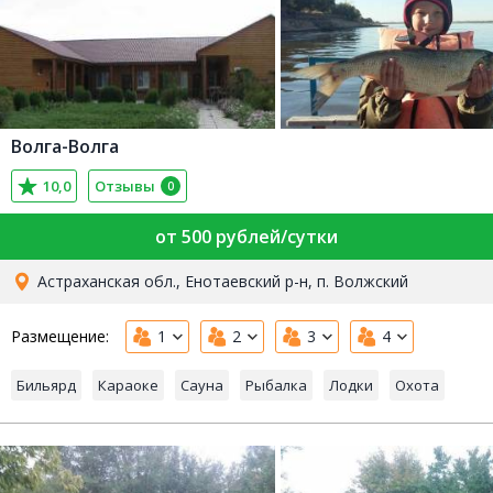
Волга-Волга
10,0
Отзывы
0
от 500 рублей/сутки
Астраханская обл., Енотаевский р-н, п. Волжский
Размещение:
1
2
3
4
Бильярд
Караоке
Сауна
Рыбалка
Лодки
Охота