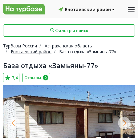
Енотаевский район
Фильтр и поиск
Турбазы России
Астраханская область
Енотаевский район
База отдыха «Замьяны-77»
База отдыха «Замьяны-77»
айон
Смоленский район
Топчихинский район
7,4
Отзывы
0
Красноборский район
Онежский район
йон
Северодвинск
Устьянский район