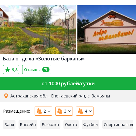
База отдыха «Золотые барханы»
9,8
Отзывы
78
от 1000 рублей/сутки
Астраханская обл., Енотаевский р-н, с. Замьяны
Размещение:
2
3
4
Баня
Бассейн
Рыбалка
Охота
Футбол
Спортивная пл