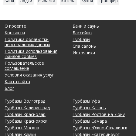
Баня
Лодки
Рыбалка
Катера
Кухня
Трансфер
О проекте
Бани и сауны
Контакты
Бассейны
Политика обработки
Турбазы
персональных данных
Спа салоны
Политика использования
Источники
файлов cookies
Пользовательское
соглашение
Условия оказания услуг
Карта сайта
Блог
Турбазы Волгоград
Турбазы Уфа
Турбазы Калининград
Турбазы Казань
Турбазы Краснодар
Турбазы Ростов-на-Дону
Турбазы Красноярск
Турбазы Самара
Турбазы Москва
Турбазы Южно-Сахалинск
Турбазы Химки
Турбазы Екатеринбург