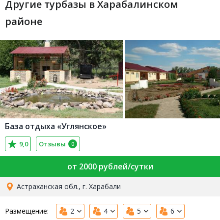
Другие турбазы в Харабалинском
районе
База отдыха «Углянское»
9,0
Отзывы
0
от 2000 рублей/сутки
Астраханская обл., г. Харабали
Размещение:
2
4
5
6