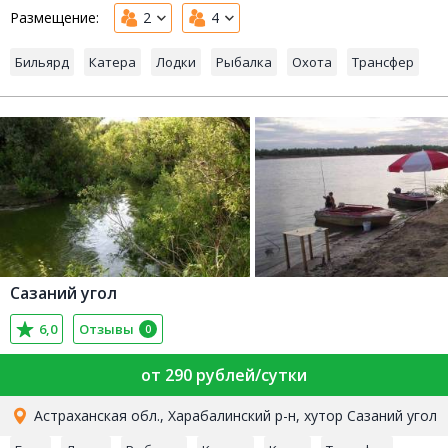
Размещение:
2
4
Бильярд
Катера
Лодки
Рыбалка
Охота
Трансфер
Сазаний угол
6,0
Отзывы
0
от 290 рублей/сутки
Астраханская обл., Харабалинский р-н, хутор Сазаний угол