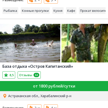
Рыбалка
Конные прогулки
Кухня
Кафе
Прокат велосипе
База отдыха «Остров Капитанский»
8,5
Отзывы
64
от 1800 рублей/сутки
Астраханская обл., Харабалинский р-н
Размещение:
2
4