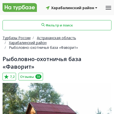
Харабалинский район
Фильтр и поиск
Турбазы России
Астраханская область
Харабалинский район
Рыболовно-охотничья база «Фаворит»
айон
Смоленский район
Топчихинский район
Рыболовно-охотничья база
«Фаворит»
7,2
Отзывы
58
Красноборский район
Онежский район
йон
Северодвинск
Устьянский район