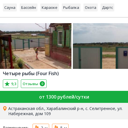
Сауна
Бассейн
Караоке
Рыбалка
Охота
Дартс
Четыре рыбы (Four Fish)
9,3
Отзывы
0
от 1300 рублей/сутки
Астраханская обл., Харабалинский р-н, с. Селитренное, ул.
Набережная, дом 109
Размещение:
2
5