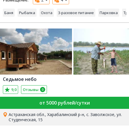
Баня
Рыбалка
Охота
3-разовое питание
Парковка
Тр
Седьмое небо
9,0
Отзывы
0
от 5000 рублей/сутки
Астраханская обл., Харабалинский р-н, с. Заволжское, ул.
Студенческая, 15