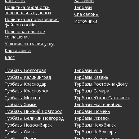
Контакты
Бассейны
Политика обработки
Турбазы
персональных данных
Спа салоны
Политика использования
Источники
файлов cookies
Пользовательское
соглашение
Условия оказания услуг
Карта сайта
Блог
Турбазы Волгоград
Турбазы Уфа
Турбазы Калининград
Турбазы Казань
Турбазы Краснодар
Турбазы Ростов-на-Дону
Турбазы Красноярск
Турбазы Самара
Турбазы Москва
Турбазы Южно-Сахалинск
Турбазы Химки
Турбазы Екатеринбург
Турбазы Нижний Новгород
Турбазы Тюмень
Турбазы Великий Новгород
Турбазы Ижевск
Турбазы Новосибирск
Турбазы Челябинск
Турбазы Омск
Турбазы Чебоксары
Турбазы Пермь
Турбазы Красногорск