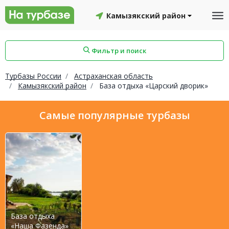
Камызякский район
Фильтр и поиск
Турбазы России
Астраханская область
Камызякский район
База отдыха «Царский дворик»
айон
Смоленский район
Топчихинский район
Самые популярные турбазы
Красноборский район
Онежский район
База отдыха
йон
Северодвинск
Устьянский район
«Наша Фазенда»