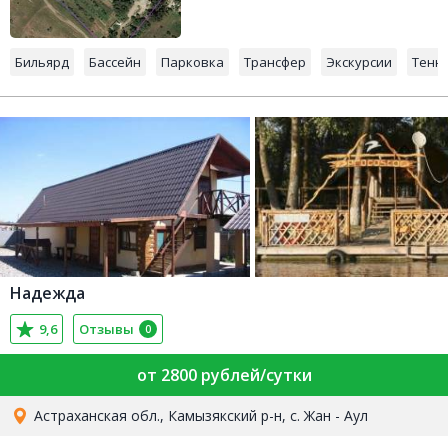
Бильярд
Бассейн
Парковка
Трансфер
Экскурсии
Тенн
Надежда
9,6
Отзывы
0
от 2800 рублей/сутки
Астраханская обл., Камызякский р-н, с. Жан - Аул