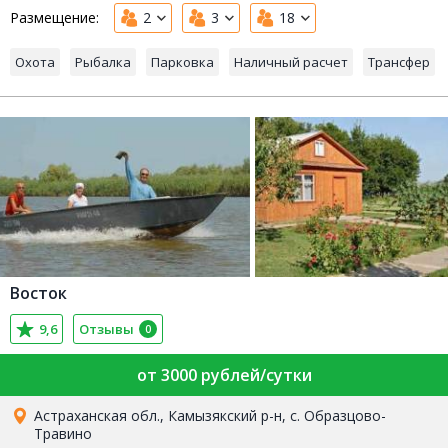
Размещение:
2
3
18
Охота
Рыбалка
Парковка
Наличный расчет
Трансфер
Восток
9,6
Отзывы
0
от 3000 рублей/сутки
Астраханская обл., Камызякский р-н, с. Образцово-
Травино