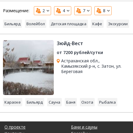
Размещение:
2
4
7
8
Бильярд
Волейбол
Детская площадка
Кафе
Экскурсии
Зюйд-Вест
от 7200 рублей/сутки
Астраханская обл.,
Камызякский р-н, с. Затон, ул.
Береговая
Караоке
Бильярд
Сауна
Баня
Охота
Рыбалка
О проекте
Бани и сауны