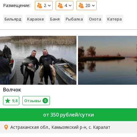
Размещение:
2
4
20
Бильярд
Караоке
Баня
Рыбалка
Охота
Катера
Волчок
9,8
Отзывы
0
от 350 рублей/сутки
Астраханская обл., Камызякский р-н, с. Каралат