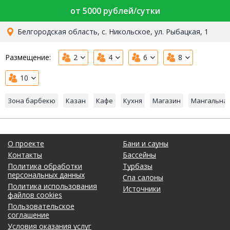
от 5000 рублей/сутки
Белгородская область, с. Никольское, ул. Рыбацкая, 1
Размещение:
2
4
6
8
10
Зона барбекю
Казан
Кафе
Кухня
Магазин
Мангальная
О проекте
Бани и сауны
Контакты
Бассейны
Политика обработки
Турбазы
персональных данных
Спа салоны
Политика использования
Источники
файлов cookies
Пользовательское
соглашение
Условия оказания услуг