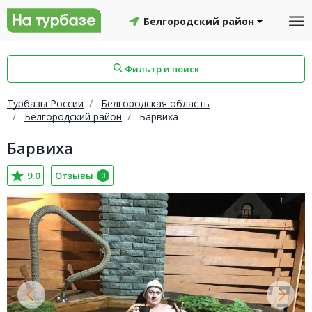
Белгородский район
Фильтр и поиск
Турбазы России
Белгородская область
Белгородский район
Барвиха
Барвиха
айон
Смоленский район
Топчихинский район
9,0
Отзывы
0
Красноборский район
Онежский район
йон
Северодвинск
Устьянский район