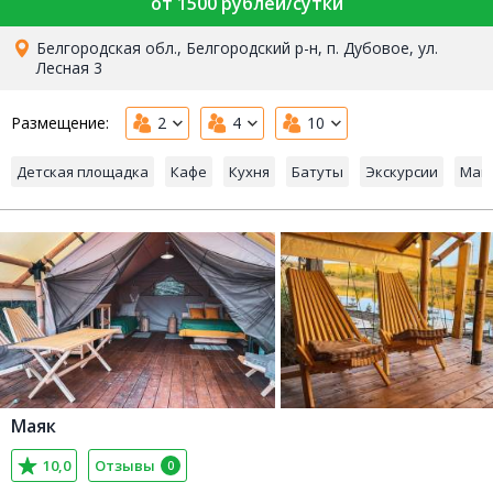
от 1500 рублей/сутки
Белгородская обл., Белгородский р-н, п. Дубовое, ул.
Лесная 3
Размещение:
2
4
10
Детская площадка
Кафе
Кухня
Батуты
Экскурсии
Маг
Маяк
10,0
Отзывы
0