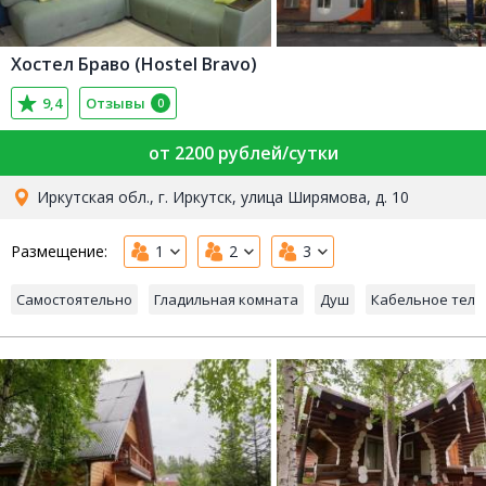
Хостел Браво (Hostel Bravo)
9,4
Отзывы
0
от 2200 рублей/сутки
Иркутская обл., г. Иркутск, улица Ширямова, д. 10
Размещение:
1
2
3
Самостоятельно
Гладильная комната
Душ
Кабельное тел