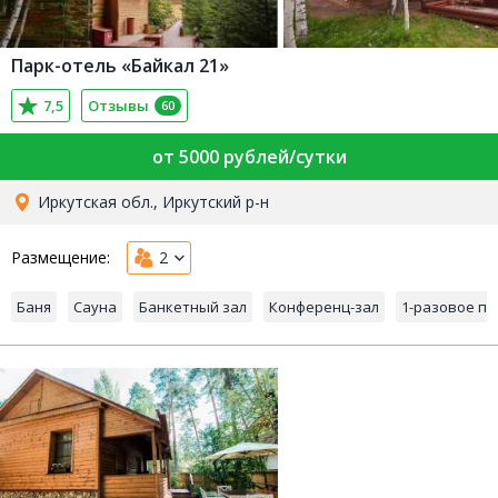
Парк-отель «Байкал 21»
7,5
Отзывы
60
от 5000 рублей/сутки
Иркутская обл., Иркутский р-н
Размещение:
2
Баня
Сауна
Банкетный зал
Конференц-зал
1-разовое п