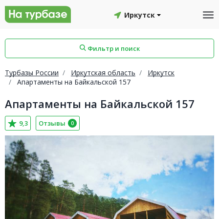
Иркутск
Фильтр и поиск
Турбазы России
Иркутская область
Иркутск
Апартаменты на Байкальской 157
Апартаменты на Байкальской 157
айон
Смоленский район
Топчихинский район
9,3
Отзывы
0
Красноборский район
Онежский район
йон
Северодвинск
Устьянский район