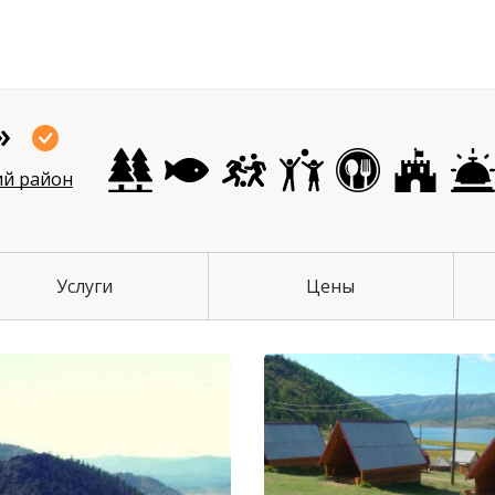
»
чихинский район
ий район
Услуги
Цены
й район
 район