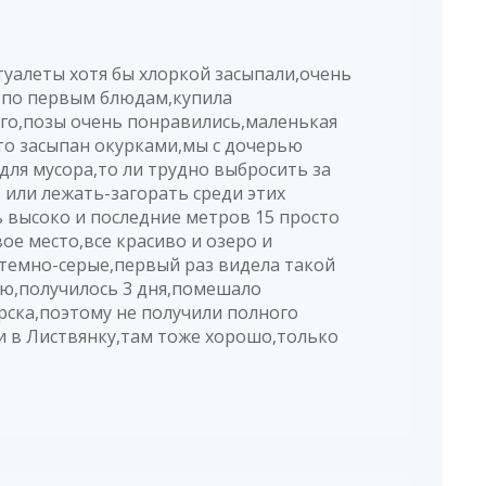
уалеты хотя бы хлоркой засыпали,очень
й по первым блюдам,купила
ого,позы очень понравились,маленькая
сто засыпан окурками,мы с дочерью
 для мусора,то ли трудно выбросить за
 или лежать-загорать среди этих
ь высоко и последние метров 15 просто
ое место,все красиво и озеро и
 темно-серые,первый раз видела такой
лю,получилось 3 дня,помешало
рска,поэтому не получили полного
ли в Листвянку,там тоже хорошо,только