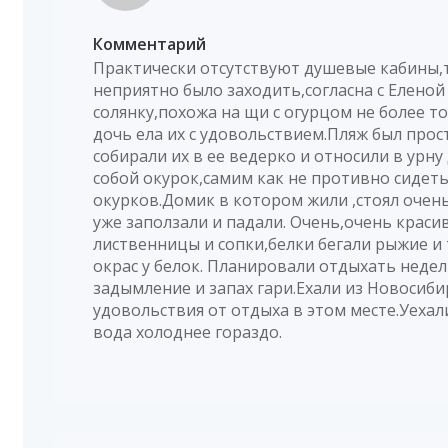
Комментарий
Практически отсутствуют душевые кабины,т
неприятно было заходить,согласна с Елено
солянку,похожа на щи с огурцом не более т
дочь ела их с удовольствием.Пляж был про
собирали их в ее ведерко и относили в урну
собой окурок,самим как не противно сидеть
окурков.Домик в котором жили ,стоял очен
уже заползали и падали. Очень,очень красив
лиственницы и сопки,белки бегали рыжие и
окрас у белок. Планировали отдыхать неде
задымление и запах гари.Ехали из Новосиби
удовольствия от отдыха в этом месте.Уеха
вода холоднее гораздо.