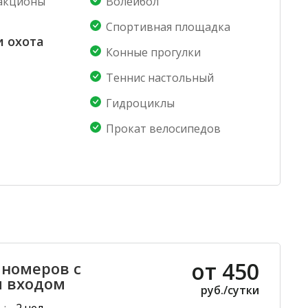
акционы
Волейбол
Де
Спортивная площадка
Детск
и охота
Конные прогулки
Пи
Теннис настольный
Гидроциклы
3-раз
Прокат велосипедов
от 450
 номеров с
 входом
руб./сутки