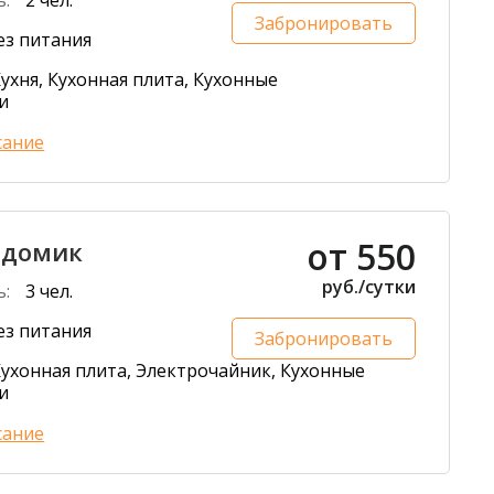
ь:
2 чел.
Забронировать
ез питания
ухня, Кухонная плита, Кухонные
и
сание
от 550
 домик
руб./сутки
ь:
3 чел.
ез питания
Забронировать
ухонная плита, Электрочайник, Кухонные
и
сание