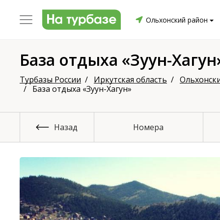
Ольхонский район
База отдыха «Зуун-Хагун
уриха
Заринский район
Смоленский район
Топ
Турбазы России
Иркутская область
Ольхонск
База отдыха «Зуун-Хагун»
Назад
Номера
он
ргопольский район
Красноборский район
Онежски
Приморский район
Северодвинск
Устьянский