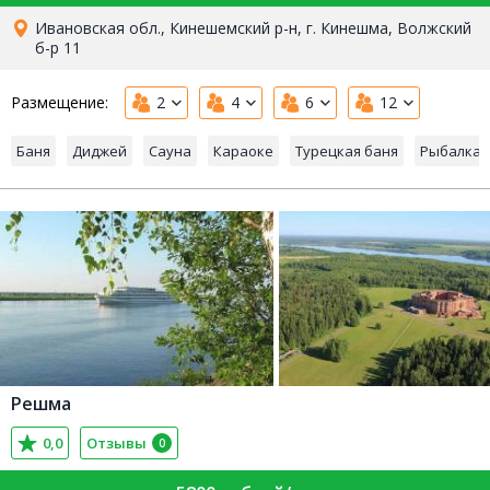
Ивановская обл., Кинешемский р-н, г. Кинешма, Волжский
б-р 11
Размещение:
2
4
6
12
Баня
Диджей
Сауна
Караоке
Турецкая баня
Рыбалка
Решма
0,0
Отзывы
0