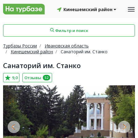
Кинешемский район
Фильтр и поиск
Турбазы России
Ивановская область
Кинешемский район
Санаторий им. Станко
Санаторий им. Станко
айон
Смоленский район
Топчихинский район
9,0
Отзывы
52
Красноборский район
Онежский район
йон
Северодвинск
Устьянский район