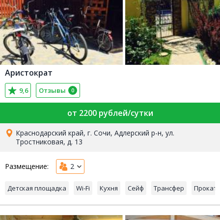
Аристократ
9,6
Отзывы
0
от 2200 рублей/сутки
Краснодарский край, г. Сочи, Адлерский р-н, ул.
Тростниковая, д. 13
Размещение:
2
Детская площадка
Wi-Fi
Кухня
Сейф
Трансфер
Прокат 