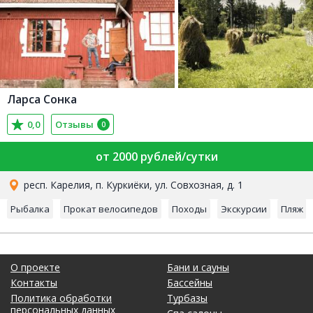
Ларса Сонка
0,0
Отзывы
0
от 2000 рублей/сутки
респ. Карелия, п. Куркиёки, ул. Совхозная, д. 1
Рыбалка
Прокат велосипедов
Походы
Экскурсии
Пляж
О проекте
Бани и сауны
Контакты
Бассейны
Политика обработки
Турбазы
персональных данных