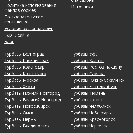
Спа салоны
Политика использования
Источники
файлов cookies
Пользовательское
соглашение
Условия оказания услуг
Карта сайта
Блог
Турбазы Волгоград
Турбазы Уфа
Турбазы Калининград
Турбазы Казань
Турбазы Краснодар
Турбазы Ростов-на-Дону
Турбазы Красноярск
Турбазы Самара
Турбазы Москва
Турбазы Южно-Сахалинск
Турбазы Химки
Турбазы Екатеринбург
Турбазы Нижний Новгород
Турбазы Тюмень
Турбазы Великий Новгород
Турбазы Ижевск
Турбазы Новосибирск
Турбазы Челябинск
Турбазы Омск
Турбазы Чебоксары
Турбазы Пермь
Турбазы Красногорск
Турбазы Владивосток
Турбазы Черкесск