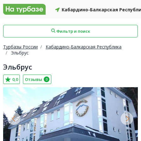
Кабардино-Балкарская Республ
Фильтр и поиск
Турбазы России
Кабардино-Балкарская Республика
Эльбрус
Эльбрус
айон
Смоленский район
Топчихинский район
0,0
Отзывы
0
Красноборский район
Онежский район
йон
Северодвинск
Устьянский район