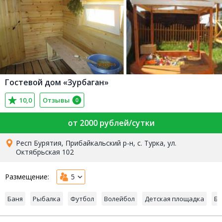
Гостевой дом «Зурбаган»
10,0
Отзывы
0
от 2000 рублей/сутки
Респ Бурятия, Прибайкальский р-н, с. Турка, ул.
Октябрьская 102
Размещение:
5
Баня
Рыбалка
Футбол
Волейбол
Детская площадка
Ба