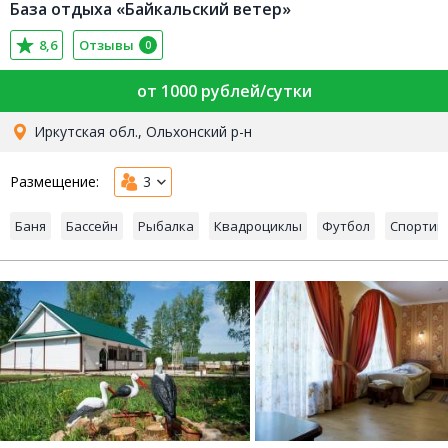
База отдыха «Байкальский ветер»
8,6
Отзывы
0
от 1000 рублей/сутки
Иркутская обл., Ольхонский р-н
Размещение:
3
Баня
Бассейн
Рыбалка
Квадроциклы
Футбол
Спортив