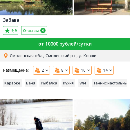
Забава
9,9
Отзывы
0
от 10000 рублей/сутки
Смоленская обл., Смоленский р-н, д. Ковши
Размещение:
2
8
10
14
Караоке
Баня
Рыбалка
Кухня
Wi-Fi
Теннис настольный