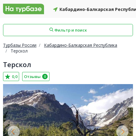
Кабардино-Балкарская Республ
Фильтр и поиск
Турбазы России
Кабардино-Балкарская Республика
Терскол
Терскол
айон
Смоленский район
Топчихинский район
0,0
Отзывы
0
Красноборский район
Онежский район
йон
Северодвинск
Устьянский район