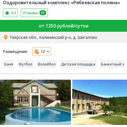
Оздоровительный комплекс «Рябеевская поляна»
9,3
Отзывы
83
от 1250 рублей/сутки
Тверская обл., Калининский р-н, д. Шигалово
Размещение:
10
Баня
Футбол
Волейбол
Детская площадка
Банкетный за