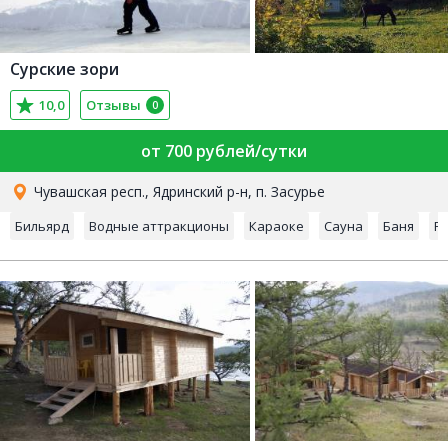
Сурские зори
10,0
Отзывы
0
от 700 рублей/сутки
Чувашская респ., Ядринский р-н, п. Засурье
Бильярд
Водные аттракционы
Караоке
Сауна
Баня
Р