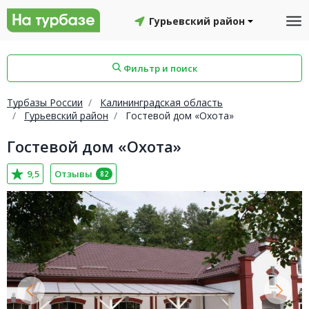
Гурьевский район
Фильтр и поиск
Турбазы России
Калининградская область
Гурьевский район
Гостевой дом «Охота»
Гостевой дом «Охота»
айон
Смоленский район
Топчихинский район
9,5
Отзывы
82
Красноборский район
Онежский район
йон
Северодвинск
Устьянский район