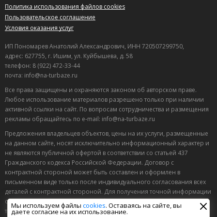
Политика использования файлов cookies
Пользовательское соглашение
Условия оказания услуг
ИП Пономарев Анатолий Александрович, ИНН 720507299750,
адрес: 627755, г. Ишим, ул. Куйбышева, д. 58
телефон: 8 (922) 472-33-44
почта: info@na-turbaze.ru
Все права защищены и охраняются законом об авторском праве.
Любое использование материалов разрешено только при наличии
активной ссылки на сайт. По вопросам сотрудничества и размещения
рекламы обращайтесь по e-mail: info@na-turbaze.ru
Предложения владельцев объектов, цены на их услуги, размещенные
на данном сайте, носят исключительно информационный характер и
не являются публичной офертой в соответствии со статьей 437
Гражданского кодекса Российской Федерации. Договор с
контрактной стороной может быть составлен и оформлен в
письменном виде только после индивидуального согласования всех
деталей с контрактной стороной. Для получения точной информации
о стоимости, сроках и условиях обращайтесь по контактным
Мы используем файлы
cookies
. Оставаясь на сайте, вы
телефонам, указанным на сайте или через форму обратной связи.
даете согласие на их использование.