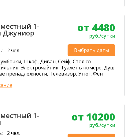
от 4480
-местный 1-
 Джуниор
руб./сутки
Выбрать даты
ь:
2 чел.
умбочки, Шкаф, Диван, Сейф, Стол со
дильник, Электрочайник, Туалет в номере, Душ
ые пренадлежности, Телевизор, Утюг, Фен
сание
от 10200
-местный 1-
й
руб./сутки
ь:
2 чел.