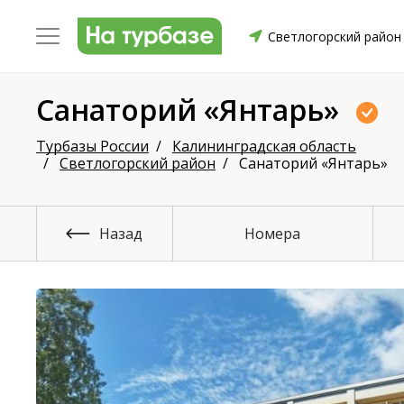
Светлогорский район
Санаторий «Янтарь»
уриха
Заринский район
Смоленский район
Топ
Турбазы России
Калининградская область
Светлогорский район
Санаторий «Янтарь»
Назад
Номера
он
ргопольский район
Красноборский район
Онежски
Приморский район
Северодвинск
Устьянский