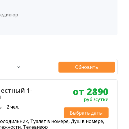
педикюр
Обновить
от 2890
естный 1-
й
руб./сутки
ь:
2 чел.
Выбрать даты
олодильник, Туалет в номере, Душ в номере,
лежности, Телевизор