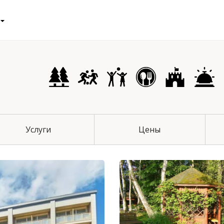
чихинский район
Услуги
Цены
й район
 район