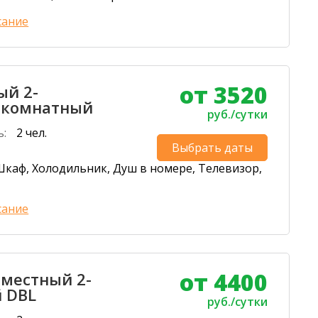
сание
от 3520
ый 2-
-комнатный
руб./сутки
ь:
2 чел.
Выбрать даты
каф, Холодильник, Душ в номере, Телевизор,
сание
от 4400
-местный 2-
 DBL
руб./сутки