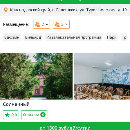
Краснодарский край, г. Геленджик, ул. Туристическая, д. 19
Размещение:
2
3
Бассейн
Бильярд
Развлекательная программа
Парк
Тре
Солнечный
0,0
Отзывы
0
от 1300 рублей/сутки