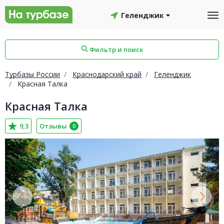
Геленджик
Фильтр и поиск
Турбазы России
Краснодарский край
Геленджик
Красная Талка
Красная Талка
айон
Смоленский район
Топчихинский район
9,3
Отзывы
0
Красноборский район
Онежский район
йон
Северодвинск
Устьянский район