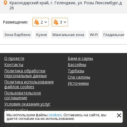
Краснодарский край, г. Геленджик, ул. Розы Люксембург,д.
26
Размещение:
2
3
Зона барбекю
Кухня
Мангальная зона
Wi-Fi
Гладильная 
О проекте
Бани и сауны
Контакты
Бассейны
Политика обработки
Турбазы
персональных данных
Спа салоны
Политика использования
Источники
файлов cookies
Пользовательское
соглашение
Условия оказания услуг
Карта сайта
Мы используем файлы
cookies
. Оставаясь на сайте, вы
Блог
даете согласие на их использование.