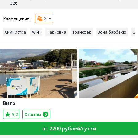
326
Размещение:
2
Химчистка
Wi-Fi
Парковка
Трансфер
Зона барбекю
Са
Вито
9,2
Отзывы
0
от 2200 рублей/сутки