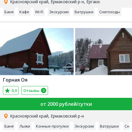
Красноярский край, Ермаковский р-н, Ергаки.
Баня
Кафе
Wi-Fi
Экскурсии
Ватрушки
Снегоходы
Горная Оя
0,0
Отзывы
0
от 2000 рублей/сутки
Красноярский край, Ермаковский р-н
Баня
Лыжи
Конные прогулки
Экскурсии
Ватрушки
Сне