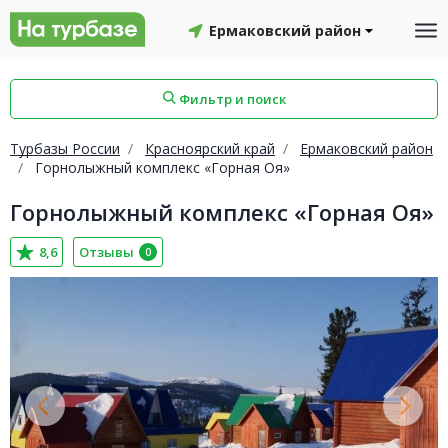
Ермаковский район
Фильтр и поиск
Турбазы России
Красноярский край
Ермаковский район
Горнолыжный комплекс «Горная Оя»
Горнолыжный комплекс «Горная Оя»
айон
Смоленский район
Топчихинский район
8,6
Отзывы
0
Красноборский район
Онежский район
йон
Северодвинск
Устьянский район