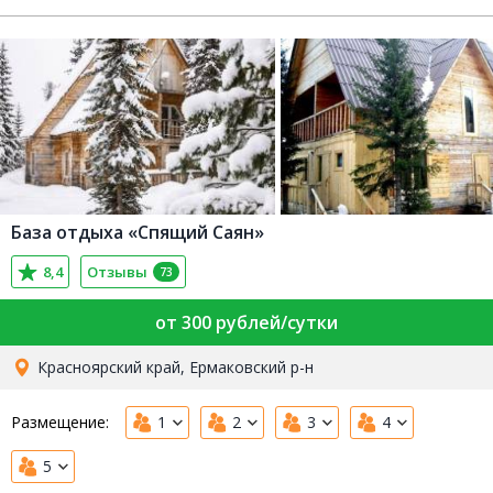
База отдыха «Спящий Саян»
8,4
Отзывы
73
от 300 рублей/сутки
Красноярский край, Ермаковский р-н
Размещение:
1
2
3
4
5