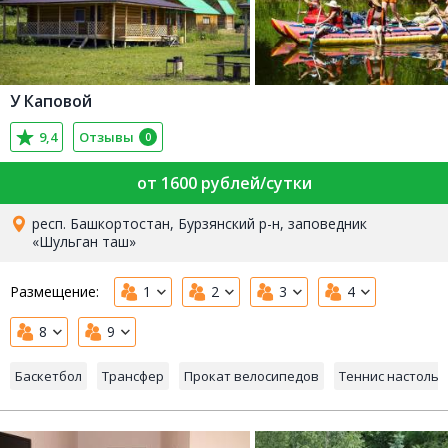
У Каповой
9,4
Отзывы
0
от 1600 рублей/сутки
респ. Башкортостан, Бурзянский р-н, заповедник
«Шульган таш»
Размещение:
1
2
3
4
8
9
Баскетбол
Трансфер
Прокат велосипедов
Теннис настоль