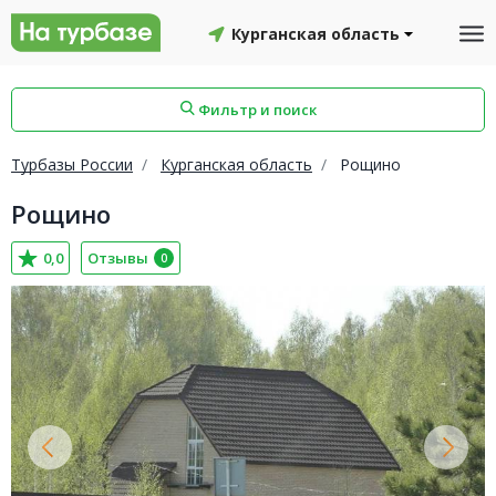
Курганская область
Фильтр и поиск
Турбазы России
Курганская область
Рощино
Рощино
айон
Смоленский район
Топчихинский район
0,0
Отзывы
0
Красноборский район
Онежский район
йон
Северодвинск
Устьянский район