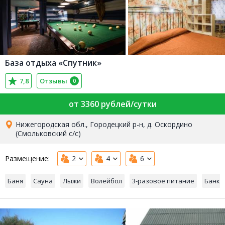
База отдыха «Спутник»
7,8
Отзывы
0
от 3360 рублей/сутки
Нижегородская обл., Городецкий р-н, д. Оскордино
(Смольковский с/с)
Размещение:
2
4
6
Баня
Сауна
Лыжи
Волейбол
3-разовое питание
Банке