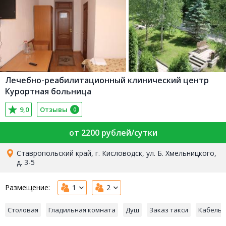
Лечебно-реабилитационный клинический центр
Курортная больница
9,0
Отзывы
0
от 2200 рублей/сутки
Ставропольский край, г. Кисловодск, ул. Б. Хмельницкого,
д. 3-5
Размещение:
1
2
Столовая
Гладильная комната
Душ
Заказ такси
Кабельн