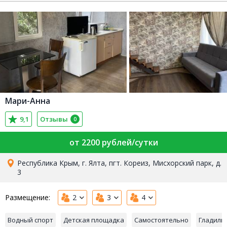
Мари-Анна
9,1
Отзывы
0
от 2200 рублей/сутки
Республика Крым, г. Ялта, пгт. Кореиз, Мисхорский парк, д.
3
Размещение:
2
3
4
Водный спорт
Детская площадка
Самостоятельно
Гладиль