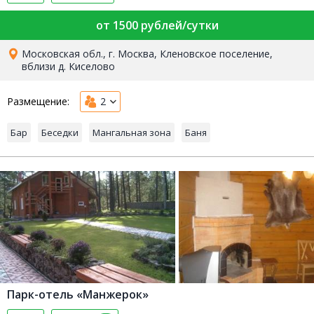
Стеклянная Деревня (Витро Вилладж)
9,8
Отзывы
0
от 1500 рублей/сутки
Московская обл., г. Москва, Кленовское поселение,
вблизи д. Киселово
Размещение:
2
Бар
Беседки
Мангальная зона
Баня