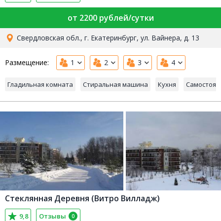
and Rooms)
9,4
Отзывы
0
от 2200 рублей/сутки
Свердловская обл., г. Екатеринбург, ул. Вайнера, д. 13
Размещение:
1
2
3
4
Гладильная комната
Стиральная машина
Кухня
Самостоят