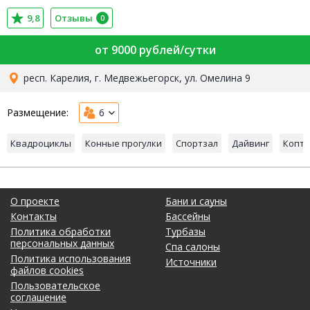
Солнечный
9,8
Отзывы
0
от 9000 рублей/сутки
респ. Карелия, г. Медвежьегорск, ул. Омелина 9
Размещение:
6
Квадроциклы
Конные прогулки
Спортзал
Дайвинг
Копти
О проекте
Бани и сауны
Контакты
Бассейны
Политика обработки
Турбазы
персональных данных
Спа салоны
Политика использования
Источники