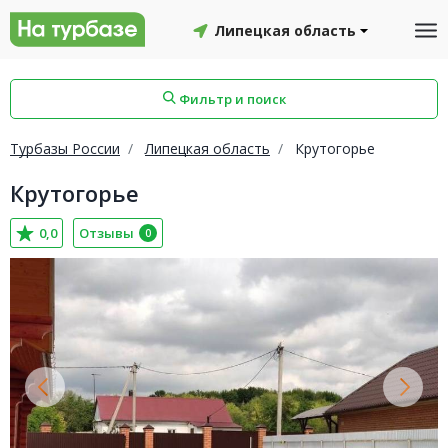
Липецкая область
Фильтр и поиск
Турбазы России
Липецкая область
Крутогорье
Крутогорье
айон
Смоленский район
Топчихинский район
0,0
Отзывы
0
Красноборский район
Онежский район
йон
Северодвинск
Устьянский район