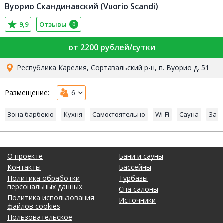
Вуорио Скандинавский (Vuorio Scandi)
9,9
Отзывы
0
от 2200 рублей/сутки
Республика Карелия, Сортавальский р-н, п. Вуорио д. 51
Размещение:
6
Зона барбекю
Кухня
Самостоятельно
Wi-Fi
Сауна
За 
О проекте
Бани и сауны
Контакты
Бассейны
Политика обработки
Турбазы
персональных данных
Спа салоны
Политика использования
Источники
файлов cookies
Пользовательское