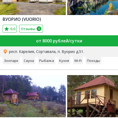
ВУОРИО (VUORIO)
0,0
Отзывы
0
от 8000 рублей/сутки
респ. Карелия, Сортавала, п. Вуорио д.51.
Зоопарк
Сауна
Рыбалка
Кухня
Wi-Fi
Походы