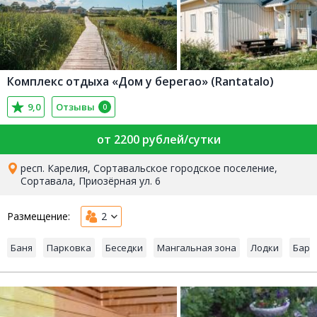
Комплекс отдыха «Дом у берегао» (Rantatalo)
9,0
Отзывы
0
от 2200 рублей/сутки
респ. Карелия, Сортавальское городское поселение,
Сортавала, Приозёрная ул. 6
Размещение:
2
Баня
Парковка
Беседки
Мангальная зона
Лодки
Бар