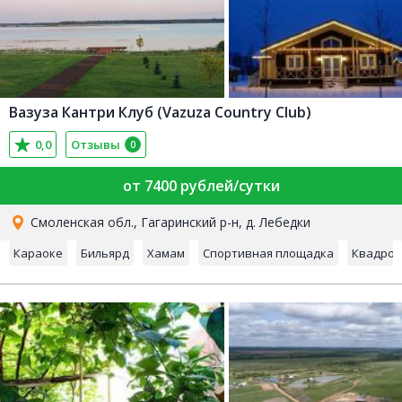
Вазуза Кантри Клуб (Vazuza Country Club)
0,0
Отзывы
0
от 7400 рублей/сутки
Смоленская обл., Гагаринский р-н, д. Лебедки
Караоке
Бильярд
Хамам
Спортивная площадка
Квадроц