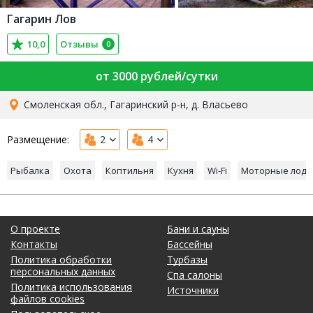
Гагарин Лов
10,0
Отзывы
0
от 3000 рублей/сутки
Смоленская обл., Гагаринский р-н, д. Власьево
Размещение:
2
4
Рыбалка
Охота
Коптильня
Кухня
Wi-Fi
Моторные лодк
О проекте
Бани и сауны
Контакты
Бассейны
Политика обработки
Турбазы
персональных данных
Спа салоны
Политика использования
Источники
файлов cookies