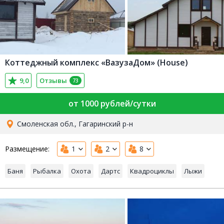
Коттеджный комплекс «ВазузаДом» (House)
9,0
Отзывы
73
от 1000 рублей/сутки
Смоленская обл., Гагаринский р-н
Размещение:
1
2
8
Баня
Рыбалка
Охота
Дартс
Квадроциклы
Лыжи