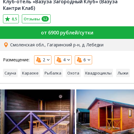
Клуб-отель «Вазуза Загородный Клуб» (Вазуза
Кантри Клаб)
8,5
Отзывы
52
от 6900 рублей/сутки
Смоленская обл., Гагаринский р-н, д. Лебедки
Размещение:
2
4
6
Сауна
Караоке
Рыбалка
Охота
Квадроциклы
Лыжи