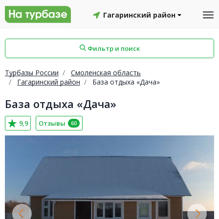
Гагаринский район
Фильтр и поиск
Турбазы России
Смоленская область
Гагаринский район
База отдыха «Дача»
База отдыха «Дача»
айон
Смоленский район
Топчихинский район
9,9
Отзывы
60
Красноборский район
Онежский район
йон
Северодвинск
Устьянский район