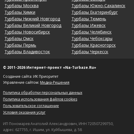
Турбазы Москва
Турбазы Южно-Сахалинск
Турбазы Химки
Турбазы Екатеринбург
Турбазы Нижний Новгород
Турбазы Тюмень
Турбазы Великий Новгород
Турбазы Ижевск
Турбазы Новосибирск
Турбазы Челябинск
Турбазы Омск
Турбазы Чебоксары
Турбазы Пермь
Турбазы Красногорск
Турбазы Владивосток
Турбазы Черкесск
© 2011-2026 Интернет-проект «Na-Turbaze.Ru»
Создание сайта: ИК Приоритет
Управление сайтом:
Медиа-Решения
Политика обработки персональных данных
Политика использования файлов cookies
Пользовательское соглашение
Условия оказания услуг
ИП Пономарев Анатолий Александрович, ИНН 720507299750,
адрес: 627755, г. Ишим, ул. Куйбышева, д. 58