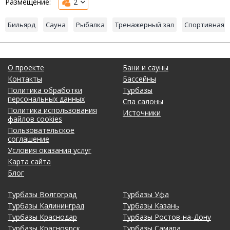
Размещение:
2
Бильярд
Сауна
Рыбалка
Тренажерный зал
Спортивная 
О проекте
Бани и сауны
Контакты
Бассейны
Политика обработки
Турбазы
персональных данных
Спа салоны
Политика использования
Источники
файлов cookies
Пользовательское
соглашение
Условия оказания услуг
Карта сайта
Блог
Турбазы Волгоград
Турбазы Уфа
Турбазы Калининград
Турбазы Казань
Турбазы Краснодар
Турбазы Ростов-на-Дону
Турбазы Красноярск
Турбазы Самара