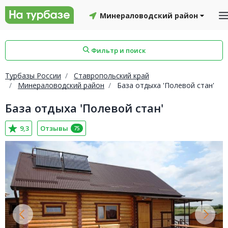
Минераловодский район
Фильтр и поиск
Турбазы России
Ставропольский край
Минераловодский район
База отдыха 'Полевой стан'
База отдыха 'Полевой стан'
айон
Смоленский район
Топчихинский район
9,3
Отзывы
75
Красноборский район
Онежский район
йон
Северодвинск
Устьянский район