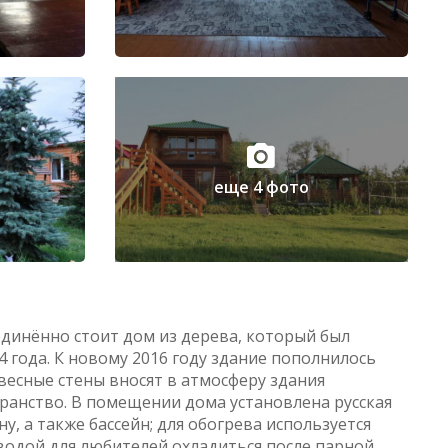
еще 4 фото
единённо стоит дом из дерева, который был
4 года. К новому 2016 году здание пополнилось
весные стены вносят в атмосферу здания
транство. В помещении дома установлена русская
у, а также бассейн; для обогрева используется
 водой для любителей охладиться после парной.