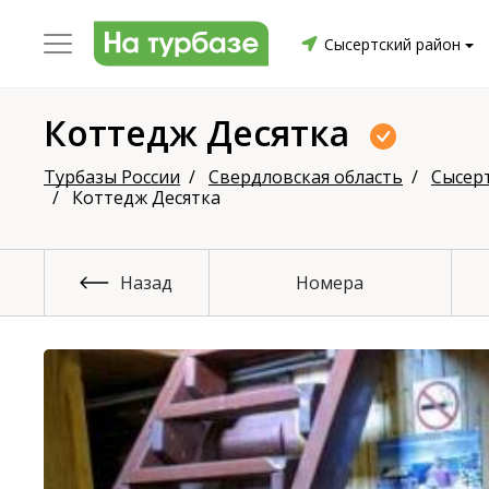
Сысертский район
Коттедж Десятка
уриха
Заринский район
Смоленский район
Топ
Турбазы России
Свердловская область
Сысер
Коттедж Десятка
Назад
Номера
он
ргопольский район
Красноборский район
Онежски
Приморский район
Северодвинск
Устьянский