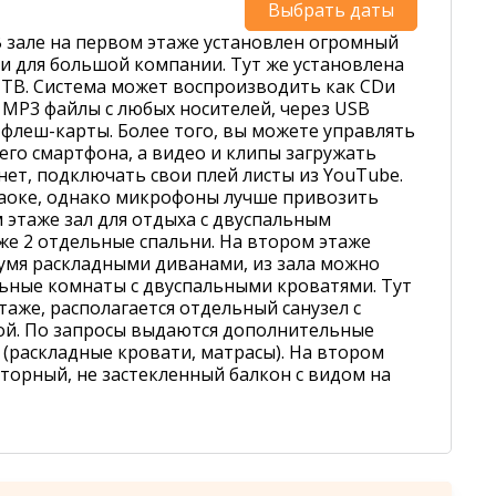
Выбрать даты
 зале на первом этаже установлен огромный
ми для большой компании. Тут же установлена
 ТВ. Система может воспроизводить как CDи
 MP3 файлы с любых носителей, через USB
к флеш-карты. Более того, вы можете управлять
оего смартфона, а видео и клипы загружать
нет, подключать свои плей листы из YouTube.
аоке, однако микрофоны лучше привозить
м этаже зал для отдыха с двуспальным
 же 2 отдельные спальни. На втором этаже
вумя раскладными диванами, из зала можно
льные комнаты с двуспальными кроватями. Тут
таже, располагается отдельный санузел с
ой. По запросы выдаются дополнительные
 (раскладные кровати, матрасы). На втором
сторный, не застекленный балкон с видом на