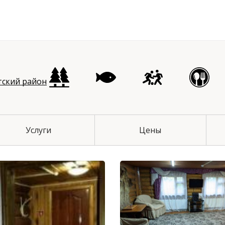
чихинский район
тский район
Услуги
Цены
й район
 район