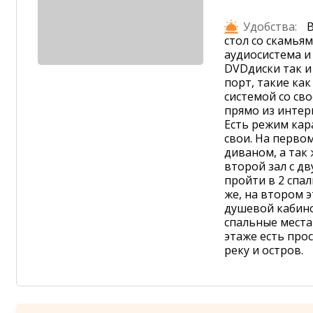
Удобства:
В
стол со скамья
аудиосистема и
DVDдиски так и
порт, такие ка
системой со св
прямо из интер
Есть режим кар
свои. На перво
диваном, а так
второй зал с д
пройти в 2 спа
же, на втором э
душевой кабин
спальные места
этаже есть про
реку и остров.