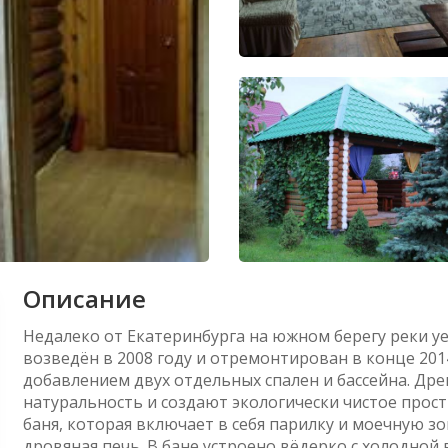
Описание
Недалеко от Екатеринбурга на южном берегу реки у
возведён в 2008 году и отремонтирован в конце 201
добавлением двух отдельных спален и бассейна. Дре
натуральность и создают экологически чистое прос
баня, которая включает в себя парилку и моечную зон
дровяная печь. В бане устроено вёдерко с холодной