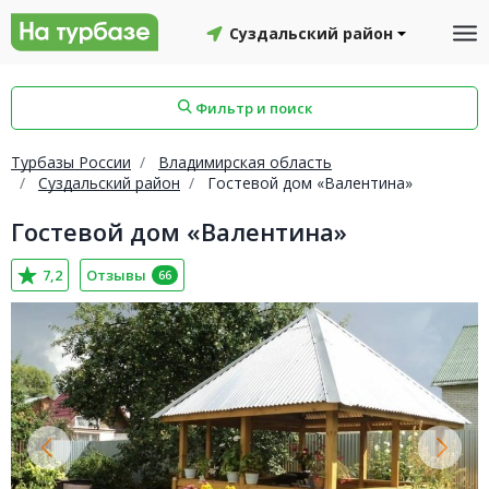
Суздальский район
Фильтр и поиск
Турбазы России
Владимирская область
Суздальский район
Гостевой дом «Валентина»
Гостевой дом «Валентина»
айон
Смоленский район
Топчихинский район
7,2
Отзывы
66
Красноборский район
Онежский район
йон
Северодвинск
Устьянский район