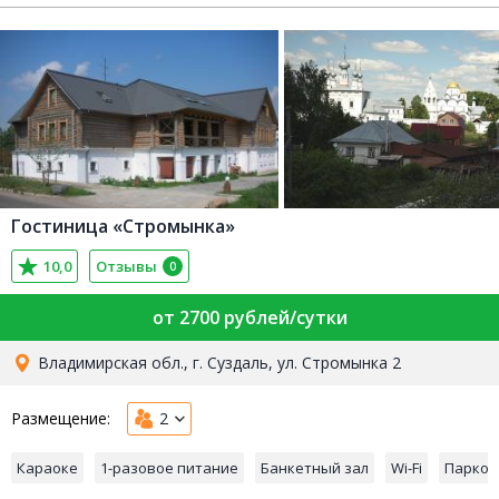
Гостиница «Стромынка»
10,0
Отзывы
0
от 2700 рублей/сутки
Владимирская обл., г. Суздаль, ул. Стромынка 2
Размещение:
2
Караоке
1-разовое питание
Банкетный зал
Wi-Fi
Парков