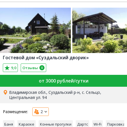
Гостевой дом «Суздальский дворик»
9,0
Отзывы
0
от 3000 рублей/сутки
Владимирская обл., Суздальский р-н, с. Сельцо,
Центральная ул. 94
Размещение:
2
Баня
Караоке
Конные прогулки
Дартс
Wi-Fi
Парковка