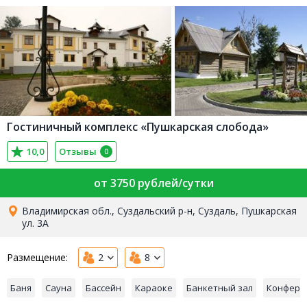
Гостиничный комплекс «Пушкарская слобода»
10,0
Отзывы
0
от 3750 рублей/сутки
Владимирская обл., Суздальский р-н, Суздаль, Пушкарская
ул. 3А
Размещение:
2
8
Баня
Сауна
Бассейн
Караоке
Банкетный зал
Конфере