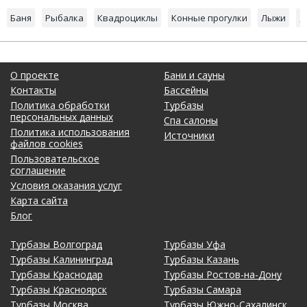
Баня
Рыбалка
Квадроциклы
Конные прогулки
Лыжи
Д
О проекте
Бани и сауны
Контакты
Бассейны
Политика обработки
Турбазы
персональных данных
Спа салоны
Политика использования
Источники
файлов cookies
Пользовательское
соглашение
Условия оказания услуг
Карта сайта
Блог
Турбазы Волгоград
Турбазы Уфа
Турбазы Калининград
Турбазы Казань
Турбазы Краснодар
Турбазы Ростов-на-Дону
Турбазы Красноярск
Турбазы Самара
Турбазы Москва
Турбазы Южно-Сахалинск