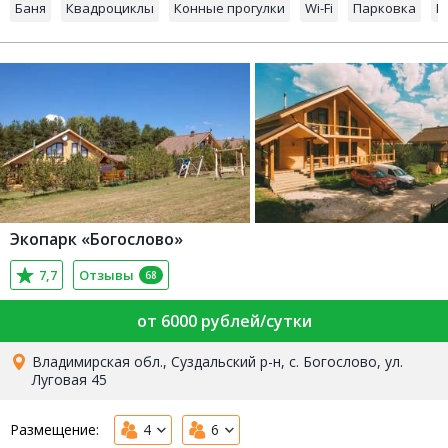
Баня
Квадроциклы
Конные прогулки
Wi-Fi
Парковка
П
Экопарк «Богослово»
7,7
Отзывы
68
от 6000 рублей/сутки
Владимирская обл., Суздальский р-н, с. Богослово, ул.
Луговая 45
Размещение:
4
6