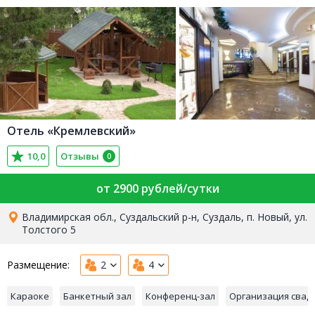
Отель «Кремлевский»
10,0
Отзывы
0
от 2900 рублей/сутки
Владимирская обл., Суздальский р-н, Суздаль, п. Новый, ул.
Толстого 5
Размещение:
2
4
Караоке
Банкетный зал
Конференц-зал
Организация свад