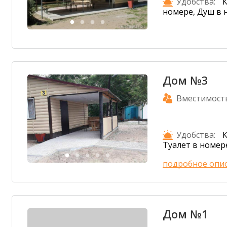
Удобства:
К
номере, Душ в 
Дом №3
Вместимост
Удобства:
К
Туалет в номер
подробное опи
Дом №1