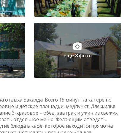
еще 8 фото
а отдыха Бакалда. Всего 15 минут на катере по
игровые и детские площадки, медпункт. Для жилья
ие 3-хразовое – обед, завтрак и ужин из свежих
казать отдельное меню. Желающим отведать
гие блюда в кафе, которое находится прямо на
 отдыха; Летняя танцплощадка; Зал для