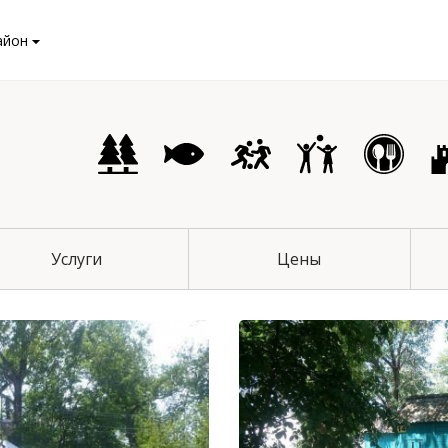
айон
чихинский район
Услуги
Цены
й район
 район