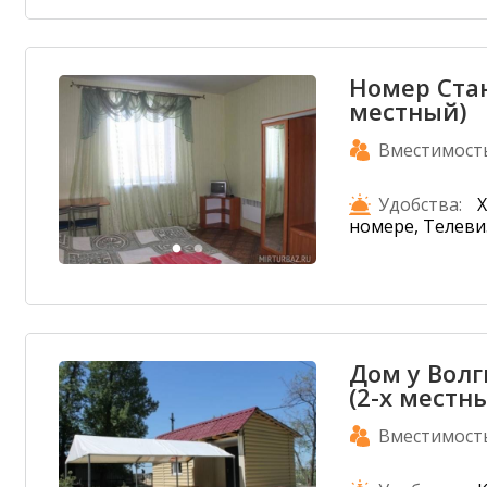
Номер Стан
местный)
Вместимост
Удобства:
Х
номере, Телев
Дом у Волг
(2-х местн
Вместимост