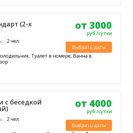
от 3000
дарт (2-х
руб./сутки
ь:
2 чел.
Выбрать даты
олодильник, Туалет в номере, Ванна в
изор
от 4000
и с беседкой
ый)
руб./сутки
ь:
2 чел.
Выбрать даты