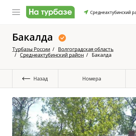
Среднеахтубинский р
Бакалда
уриха
Заринский район
Смоленский район
Топ
Турбазы России
Волгоградская область
Среднеахтубинский район
Бакалда
Назад
Номера
он
ргопольский район
Красноборский район
Онежски
Приморский район
Северодвинск
Устьянский