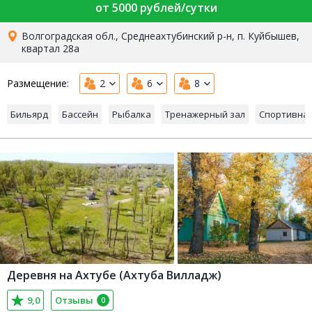
от 5000 рублей/сутки
Волгоградская обл., Среднеахтубинский р-н, п. Куйбышев,
квартал 28а
Размещение:
2
6
8
Бильярд
Бассейн
Рыбалка
Тренажерный зал
Спортивна
Деревня на Ахтубе (Ахтуба Вилладж)
9,0
Отзывы
0