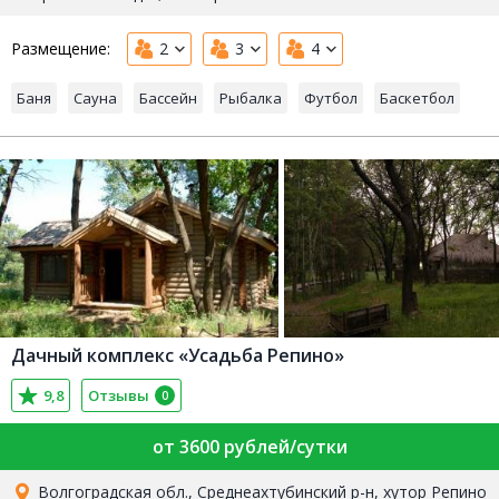
Размещение:
2
3
4
Баня
Сауна
Бассейн
Рыбалка
Футбол
Баскетбол
Дачный комплекс «Усадьба Репино»
9,8
Отзывы
0
от 3600 рублей/сутки
Волгоградская обл., Среднеахтубинский р-н, хутор Репино