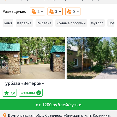
Размещение:
2
3
5
Баня
Караоке
Рыбалка
Конные прогулки
Футбол
Воле
Турбаза «Ветерок»
7,8
Отзывы
0
от 1200 рублей/сутки
Волгоградская обл., Среднеахтубинский р-н, п. Калинина,