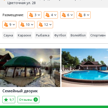
Цветочная ул. 28
Размещение:
3
4
6
8
9
10
12
Сауна
Караоке
Рыбалка
Футбол
Волейбол
Спортивна
Семейный дворик
9,7
Отзывы
0