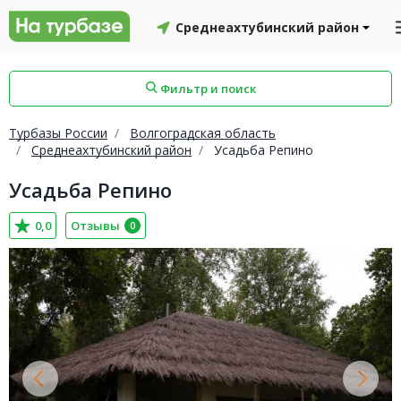
Среднеахтубинский район
Фильтр и поиск
Турбазы России
Волгоградская область
Среднеахтубинский район
Усадьба Репино
Усадьба Репино
айон
Смоленский район
Топчихинский район
0,0
Отзывы
0
Красноборский район
Онежский район
йон
Северодвинск
Устьянский район