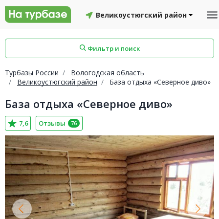
Великоустюгский район
Фильтр и поиск
Турбазы России
Вологодская область
Великоустюгский район
База отдыха «Северное диво»
База отдыха «Северное диво»
айон
Смоленский район
Топчихинский район
7,6
Отзывы
76
Красноборский район
Онежский район
йон
Северодвинск
Устьянский район