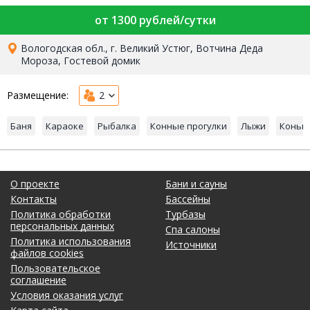
от 1300 рублей/сутки
Вологодская обл., г. Великий Устюг, Вотчина Деда
Мороза, Гостевой домик
Размещение:
2
Баня
Караоке
Рыбалка
Конные прогулки
Лыжи
Коньк
О проекте
Бани и сауны
Контакты
Бассейны
Политика обработки
Турбазы
персональных данных
Спа салоны
Политика использования
Источники
файлов cookies
Пользовательское
соглашение
Условия оказания услуг