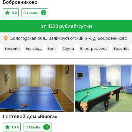
Бобровниково
0,0
Отзывы
0
от 4320 рублей/сутки
Вологодская обл., Великоустюгский р-н, д. Бобровниково
Бассейн
Бильярд
Баня
Сауна
Электрофорез
Волейбол
Гостевой дом «Вьюга»
10,0
Отзывы
53