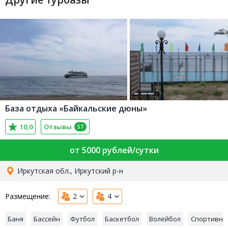
База отдыха «Байкальские дюны»
10,0
Отзывы
57
от 5000 рублей/сутки
Иркутская обл., Иркутский р-н
Размещение:
2
4
Баня
Бассейн
Футбол
Баскетбол
Волейбол
Спортивна