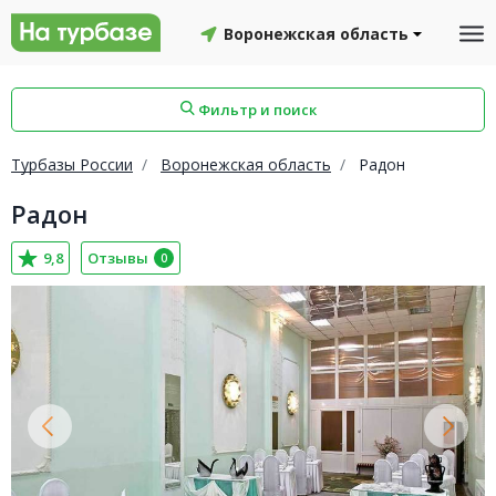
Воронежская область
Фильтр и поиск
Турбазы России
Воронежская область
Радон
Радон
айон
Смоленский район
Топчихинский район
9,8
Отзывы
0
Красноборский район
Онежский район
йон
Северодвинск
Устьянский район