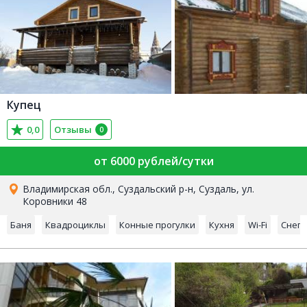
Купец
0,0
Отзывы
0
от 6000 рублей/сутки
Владимирская обл., Суздальский р-н, Суздаль, ул.
Коровники 48
Баня
Квадроциклы
Конные прогулки
Кухня
Wi-Fi
Снег