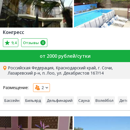
Конгресс
9,4
Отзывы
0
от 2000 рублей/сутки
Российская Федерация, Краснодарский край, г. Сочи,
Лазаревский р-н, п. Лоо, ул. Декабристов 167/14
Размещение:
2
Бассейн
Бильярд
Дельфинарий
Сауна
Волейбол
Детс