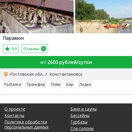
Парамон
0,0
Отзывы
0
от 2600 рублей/сутки
Ростовская обл., г. Константиновск
Рыбалка
Трансфер
Пляж
Бар
Лодки
О проекте
Бани и сауны
Контакты
Бассейны
Политика обработки
Турбазы
персональных данных
Спа салоны