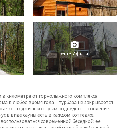
еще 7 фото
ем в километре от горнолыжного комплекса
ма в любое время года – турбаза не закрывается
тные коттеджи, к которым подведено отопление.
ус в виде сауны есть в каждом коттедже.
воспользоваться современной беседкой: ее
льное место для отдыха всей семьей или большой