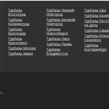
Турбазы
Турбазы Нижний
Турбазы Уфа
Волгоград
Новгород
Турбазы Каза
Турбазы
Турбазы Великий
Турбазы Росто
Калининград
Новгород
на-Дону
Турбазы
Турбазы
Турбазы Сама
Краснодар
Новосибирск
Турбазы Южно
Турбазы
Турбазы Омск
Сахалинск
Красноярск
Турбазы Пермь
Турбазы
Турбазы Москва
Турбазы
Екатеринбург
Турбазы Химки
Владивосток
50,