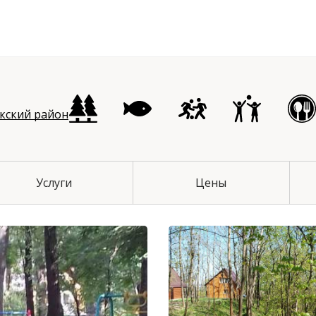
чихинский район
кский район
Услуги
Цены
й район
 район