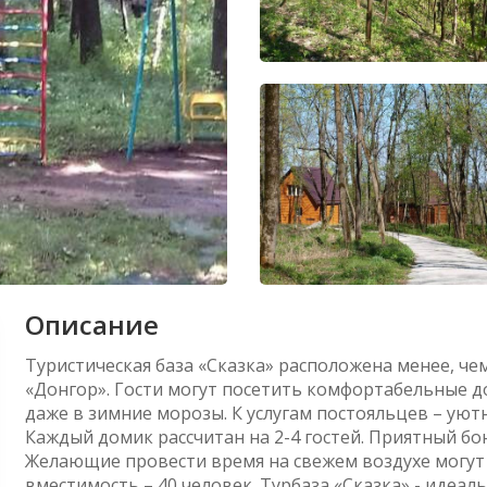
Описание
Туристическая база «Сказка» расположена менее, ч
«Донгор». Гости могут посетить комфортабельные до
даже в зимние морозы. К услугам постояльцев – ую
Каждый домик рассчитан на 2-4 гостей. Приятный бон
Желающие провести время на свежем воздухе могут 
вместимость – 40 человек. Турбаза «Сказка» - идеа