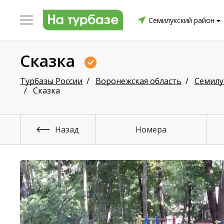
Семилукский район
Сказка
уриха
Заринский район
Смоленский район
Топ
Турбазы России
Воронежская область
Семилу
Сказка
Назад
Номера
он
ргопольский район
Красноборский район
Онежски
Приморский район
Северодвинск
Устьянский