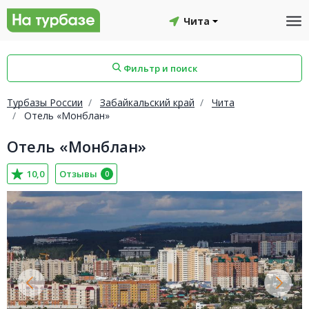
Чита
Фильтр и поиск
Турбазы России
Забайкальский край
Чита
Отель «Монблан»
Отель «Монблан»
айон
Смоленский район
Топчихинский район
10,0
Отзывы
0
Красноборский район
Онежский район
йон
Северодвинск
Устьянский район