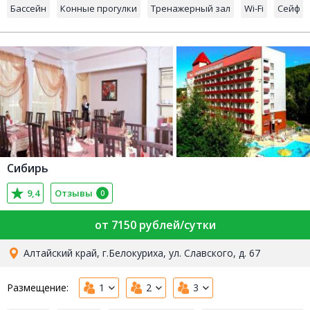
Бассейн
Конные прогулки
Тренажерный зал
Wi-Fi
Сейф
Сибирь
9,4
Отзывы
0
от 7150 рублей/сутки
Алтайский край, г.Белокуриха, ул. Славского, д. 67
Размещение:
1
2
3