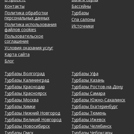
Контакты
Бассейны
Политика обработки
Турбазы
персональных данных
Спа салоны
Политика использования
Источники
файлов cookies
Пользовательское
соглашение
Условия оказания услуг
Карта сайта
Блог
Турбазы Волгоград
Турбазы Уфа
Турбазы Калининград
Турбазы Казань
Турбазы Краснодар
Турбазы Ростов-на-Дону
Турбазы Красноярск
Турбазы Самара
Турбазы Москва
Турбазы Южно-Сахалинск
Турбазы Химки
Турбазы Екатеринбург
Турбазы Нижний Новгород
Турбазы Тюмень
Турбазы Великий Новгород
Турбазы Ижевск
Турбазы Новосибирск
Турбазы Челябинск
Турбазы Омск
Турбазы Чебоксары