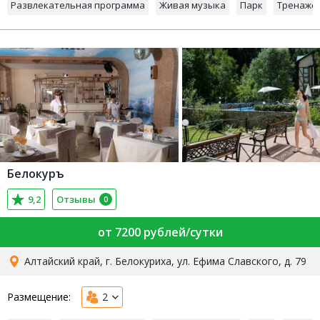
Развлекательная программа
Живая музыка
Парк
Тренаже
Белокуръ
9,2
Отзывы
0
от 7200 рублей/сутки
Алтайский край, г. Белокуриха, ул. Ефима Славского, д. 79
Размещение:
2