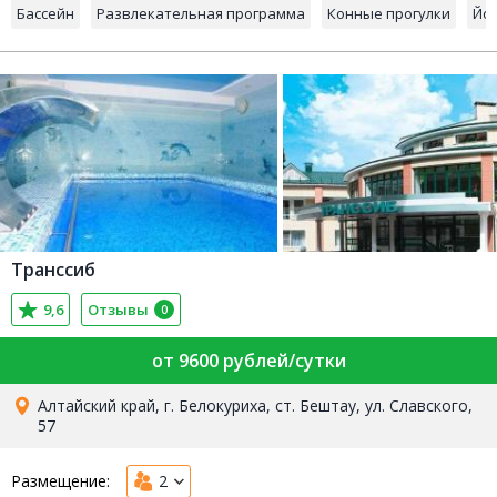
Бассейн
Развлекательная программа
Конные прогулки
Йо
Транссиб
9,6
Отзывы
0
от 9600 рублей/сутки
Алтайский край, г. Белокуриха, ст. Бештау, ул. Славского,
57
Размещение:
2