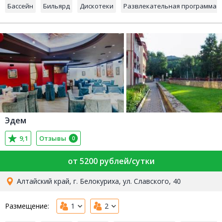
Бассейн
Бильярд
Дискотеки
Развлекательная программа
Эдем
9,1
Отзывы
0
от 5200 рублей/сутки
Алтайский край, г. Белокуриха, ул. Славского, 40
Размещение:
1
2