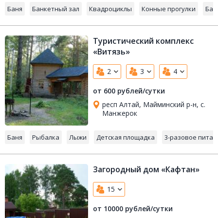
Баня
Банкетный зал
Квадроциклы
Конные прогулки
Бас
Туристический комплекс
«Витязь»
2
3
4
от 600 рублей/сутки
респ Алтай, Майминский р-н, с.
Манжерок
Баня
Рыбалка
Лыжи
Детская площадка
3-разовое питан
Загородный дом «Кафтан»
15
от 10000 рублей/сутки