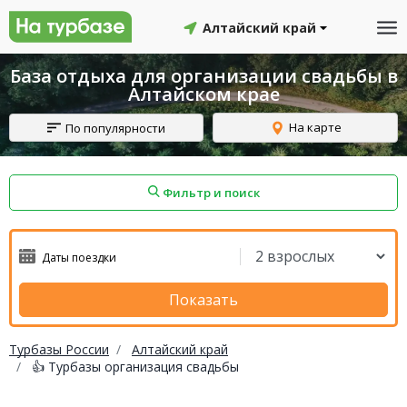
Алтайский край
База отдыха для организации свадьбы в
Алтайском крае
На карте
По популярности
Фильтр и поиск
айон
Смоленский район
Топчихинский район
Показать
Турбазы России
Алтайский край
👍 Турбазы организация свадьбы
Красноборский район
Онежский район
йон
Северодвинск
Устьянский район