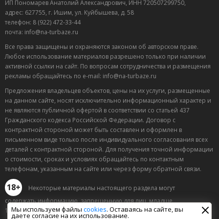
ИП Пономарев Анатолий Александрович, ИНН 720507299750,
адрес: 627755, г. Ишим, ул. Куйбышева, д. 58
телефон: 8 (922) 472-33-44
почта: info@na-turbaze.ru
Все права защищены и охраняются законом об авторском праве.
Любое использование материалов разрешено только при наличии
активной ссылки на сайт. По вопросам сотрудничества и размещения
рекламы обращайтесь по e-mail: info@na-turbaze.ru
Предложения владельцев объектов, цены на их услуги, размещенные
на данном сайте, носят исключительно информационный характер и
не являются публичной офертой в соответствии со статьей 437
Гражданского кодекса Российской Федерации. Договор с
контрактной стороной может быть составлен и оформлен в
письменном виде только после индивидуального согласования всех
деталей с контрактной стороной. Для получения точной информации
о стоимости, сроках и условиях обращайтесь по контактным
телефонам, указанным на сайте или через форму обратной связи.
18+
Некоторые материалы настоящего раздела могут
содержать информацию, запрещенную для лиц, младше
Мы используем файлы
cookies
. Оставаясь на сайте, вы
18 лет.
даете согласие на их использование.