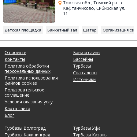
Томская обл., Томский р-н, с.
Кафтанчиково, Сибирская ул.
11
Детская площадка
Банкетный зал
Шатер
Организация сва
О проекте
Бани и сауны
Контакты
Бассейны
Политика обработки
Турбазы
персональных данных
Спа салоны
Политика использования
Источники
файлов cookies
Пользовательское
соглашение
Условия оказания услуг
Карта сайта
Блог
Турбазы Волгоград
Турбазы Уфа
Турбазы Калининград
Турбазы Казань