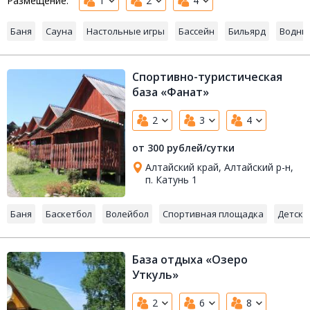
Размещение:
1
2
4
Баня
Сауна
Настольные игры
Бассейн
Бильярд
Водны
Спортивно-туристическая
база «Фанат»
2
3
4
от 300 рублей/сутки
Алтайский край, Алтайский р-н,
п. Катунь 1
Баня
Баскетбол
Волейбол
Спортивная площадка
Детска
База отдыха «Озеро
Уткуль»
2
6
8