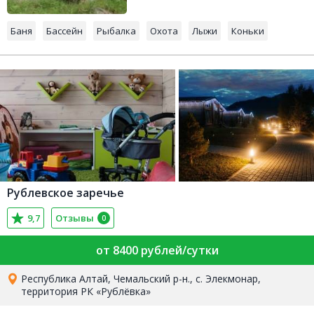
Баня
Бассейн
Рыбалка
Охота
Лыжи
Коньки
Рублевское заречье
9,7
Отзывы
0
от 8400 рублей/сутки
Республика Алтай, Чемальский р-н., с. Элекмонар,
территория РК «Рублёвка»