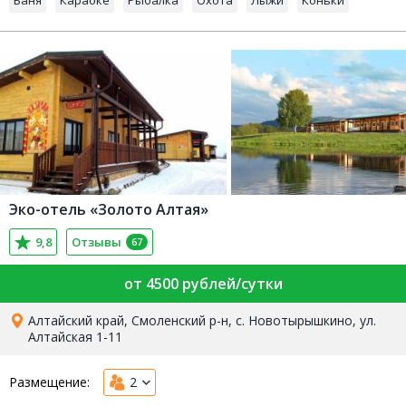
Баня
Караоке
Рыбалка
Охота
Лыжи
Коньки
Эко-отель «Золото Алтая»
9,8
Отзывы
67
от 4500 рублей/сутки
Алтайский край, Смоленский р-н, с. Новотырышкино, ул.
Алтайская 1-11
Размещение:
2