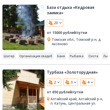
База отдыха «Кедровая
заимка»
20
от 15000 рублей/сутки
Томская обл., Томский р-н, д.
Аксёново
Шатер
Организация свадеб
Баня
Рыбалка
Охота
Лыж
Турбаза «Золоторудная»
2
3
4
от 650 рублей/сутки
Алтайский край, Алтайский р-н,
п. Катунь, Центральная ул.