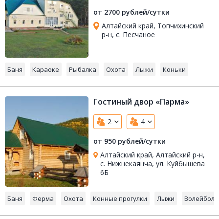
от 2700 рублей/сутки
Алтайский край, Топчихинский
р-н, с. Песчаное
Баня
Караоке
Рыбалка
Охота
Лыжи
Коньки
Гостиный двор «Парма»
2
4
от 950 рублей/сутки
Алтайский край, Алтайский р-н,
с. Нижнекаянча, ул. Куйбышева
6Б
Баня
Ферма
Охота
Конные прогулки
Лыжи
Волейбол