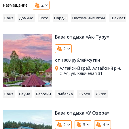
Размещение:
2
Баня
Домино
Лото
Нарды
Настольные игры
Шахматы
База отдыха «Ак-Туру»
2
от 1000 рублей/сутки
Алтайский край, Алтайский р-н,
с. Ая, ул. Ключевая 31
Баня
Сауна
Бассейн
Рыбалка
Охота
Лыжи
База отдыха «У Озера»
2
3
4