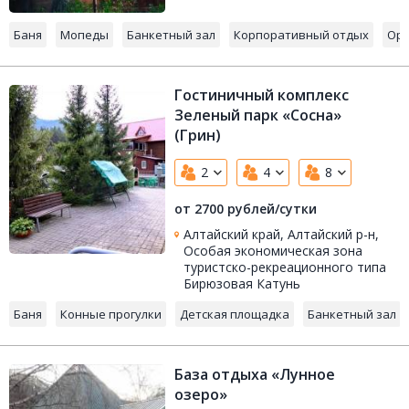
Баня
Мопеды
Банкетный зал
Корпоративный отдых
Орг
Гостиничный комплекс
Зеленый парк «Сосна»
(Грин)
2
4
8
от 2700 рублей/сутки
Алтайский край, Алтайский р-н,
Особая экономическая зона
туристско-рекреационного типа
Бирюзовая Катунь
Баня
Конные прогулки
Детская площадка
Банкетный зал
База отдыха «Лунное
озеро»