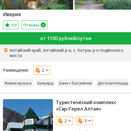
Иверия
9,3
Отзывы
0
от 1100 рублей/сутки
Алтайский край, Алтайский р-н, с. Катунь р-н подвесного
моста
Размещение:
2
Живая музыка
Бильярд
Баня с бассейном
Детская площадк
Туристический комплекс
«Сар-Герел Алтая»
2
3