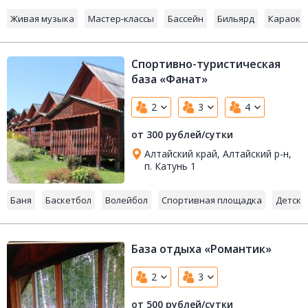
Живая музыка
Мастер-классы
Бассейн
Бильярд
Караоке
Спортивно-туристическая
база «Фанат»
2
3
4
от 300 рублей/сутки
Алтайский край, Алтайский р-н,
п. Катунь 1
Баня
Баскетбол
Волейбол
Спортивная площадка
Детска
База отдыха «Романтик»
2
3
от 500 рублей/сутки