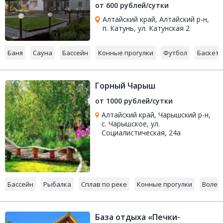
от 600 рублей/сутки
Алтайский край, Алтайский р-н,
п. Катунь, ул. Катунская 2
Баня
Сауна
Бассейн
Конные прогулки
Футбол
Баскет
Горный Чарыш
от 1000 рублей/сутки
Алтайский край, Чарышский р-н,
с. Чарышское, ул.
Социалистическая, 24а
Бассейн
Рыбалка
Сплав по реке
Конные прогулки
Волей
База отдыха «Печки-