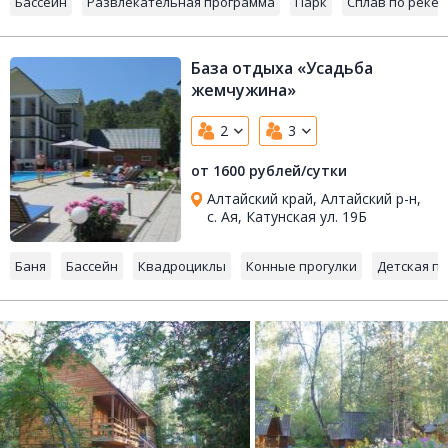
Бассейн
Развлекательная программа
Парк
Сплав по реке
База отдыха «Усадьба
жемчужина»
2
3
от 1600 рублей/сутки
Алтайский край, Алтайский р-н,
с. Ая, Катунская ул. 19Б
Баня
Бассейн
Квадроциклы
Конные прогулки
Детская п