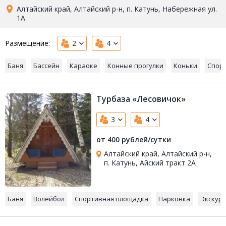
Алтайский край, Алтайский р-н, п. Катунь, Набережная ул.
1А
Размещение:
2
4
Баня
Бассейн
Караоке
Конные прогулки
Коньки
Спор
Турбаза «Лесовичок»
3
4
от 400 рублей/сутки
Алтайский край, Алтайский р-н,
п. Катунь, Айский тракт 2А
Баня
Волейбол
Спортивная площадка
Парковка
Экскур