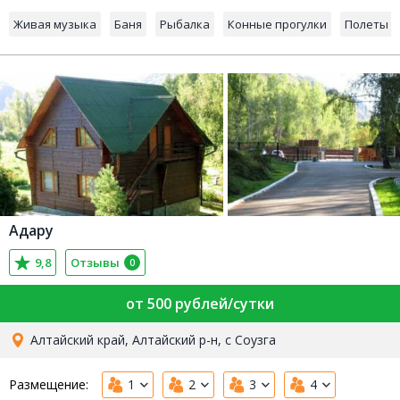
Живая музыка
Баня
Рыбалка
Конные прогулки
Полеты н
Адару
9,8
Отзывы
0
от 500 рублей/сутки
Алтайский край, Алтайский р-н, с Соузга
Размещение:
1
2
3
4