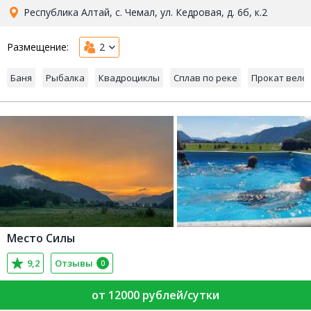
Республика Алтай, с. Чемал, ул. Кедровая, д. 6б, к.2
Размещение:
2
Баня
Рыбалка
Квадроциклы
Сплав по реке
Прокат вело
Место Силы
9,2
Отзывы
0
от 12000 рублей/сутки