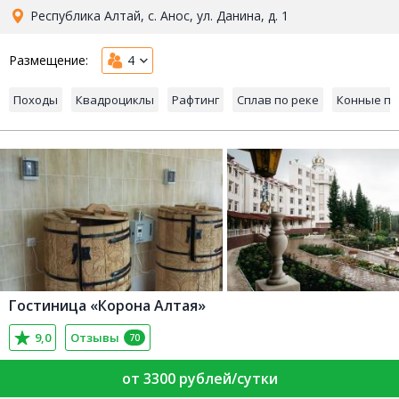
Республика Алтай, с. Анос, ул. Данина, д. 1
Размещение:
4
Походы
Квадроциклы
Рафтинг
Сплав по реке
Конные пр
Гостиница «Корона Алтая»
9,0
Отзывы
70
от 3300 рублей/сутки