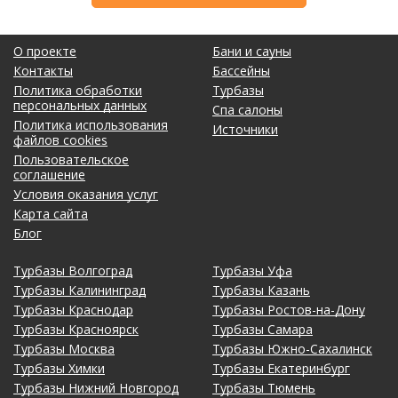
О проекте
Бани и сауны
Контакты
Бассейны
Политика обработки
Турбазы
персональных данных
Спа салоны
Политика использования
Источники
файлов cookies
Пользовательское
соглашение
Условия оказания услуг
Карта сайта
Блог
Турбазы Волгоград
Турбазы Уфа
Турбазы Калининград
Турбазы Казань
Турбазы Краснодар
Турбазы Ростов-на-Дону
Турбазы Красноярск
Турбазы Самара
Турбазы Москва
Турбазы Южно-Сахалинск
Турбазы Химки
Турбазы Екатеринбург
Турбазы Нижний Новгород
Турбазы Тюмень