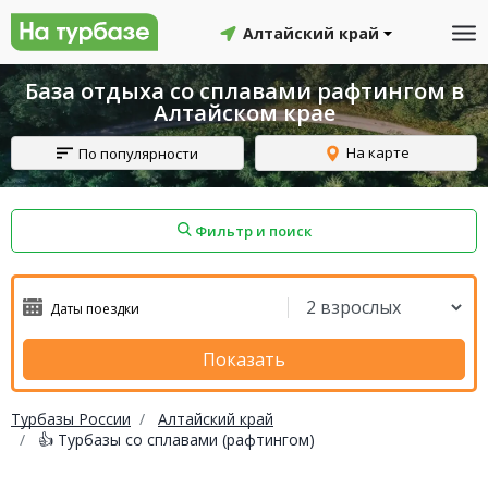
Алтайский край
База отдыха со сплавами рафтингом в
Алтайском крае
На карте
По популярности
Фильтр и поиск
айон
Смоленский район
Топчихинский район
Показать
Турбазы России
Алтайский край
👍 Турбазы со сплавами (рафтингом)
Красноборский район
Онежский район
йон
Северодвинск
Устьянский район