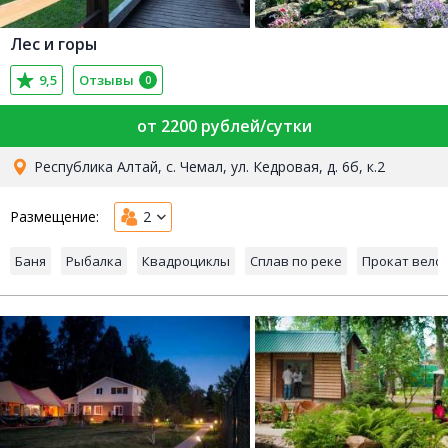
Лес и горы
9,5
Отзывы
0
от 2200 рублей/сутки
Республика Алтай, с. Чемал, ул. Кедровая, д. 6б, к.2
Размещение:
2
Баня
Рыбалка
Квадроциклы
Сплав по реке
Прокат вело