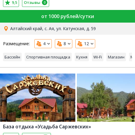
9,5
Отзывы
0
от 1000 рублей/сутки
Алтайский край, с. Ая, ул. Катунская, д. 59
Размещение:
4
8
12
Бассейн
Спортивная площадка
Кухня
Wi-Fi
Магазин
Ма
База отдыха «Усадьба Саржевских»