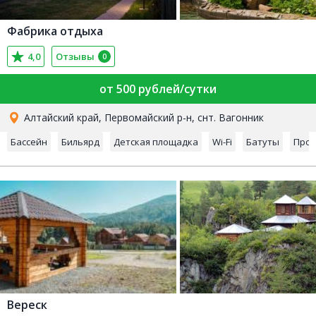
Фабрика отдыха
4,0
Отзывы
0
от 500 рублей/сутки
Алтайский край, Первомайский р-н, снт. Вагонник
Бассейн
Бильярд
Детская площадка
Wi-Fi
Батуты
Прок
Вереск