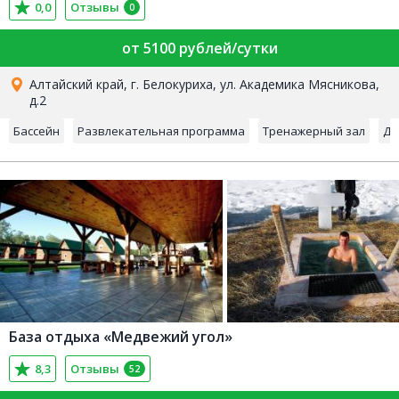
0,0
Отзывы
0
от 5100 рублей/сутки
Алтайский край, г. Белокуриха, ул. Академика Мясникова,
д.2
Бассейн
Развлекательная программа
Тренажерный зал
Де
База отдыха «Медвежий угол»
8,3
Отзывы
52