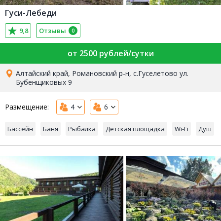
Гуси-Лебеди
9,8
Отзывы
0
от 2500 рублей/сутки
Алтайский край, Романовский р-н, c.Гуселетово ул.
Бубенщиковых 9
Размещение:
4
6
Бассейн
Баня
Рыбалка
Детская площадка
Wi-Fi
Душ