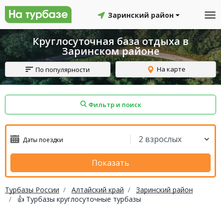
Заринский район
Круглосуточная база отдыха в
Заринском районе
На карте
По популярности
Фильтр и поиск
айон
Смоленский район
Топчихинский район
Показать
Турбазы России
Алтайский край
Заринский район
👍 Турбазы круглосуточные турбазы
Красноборский район
Онежский район
йон
Северодвинск
Устьянский район